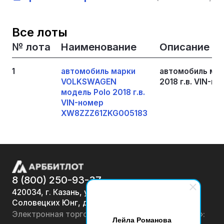
Все лоты
№ лота
Наименование
Описание
1
автомобиль марки
автомобиль ма
VOLKSWAGEN
2018 г.в. VIN-
модель Polo 2018 г.в.
VIN-номер
XW8ZZZ61ZKG005183
8 (800) 250-93-37
420034, г. Казань, ул.
Соловецких Юнг, д. 7
Электронная торговая площадка «АРББИТЛОТ»:
Лейла Романова