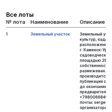
Все лоты
№ лота
Наименование
Описание
1
Земельный участок
Земельный учас
культур, кадаст
расположенный 
г. Каменск-Урал
садоводческое 
площадью 288 к
собственность, 
размежеван. О
производится п
публикации соо
до окончания п
предварительно
+79800668495 и
почты: sergey.m
организатора то