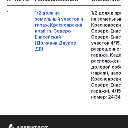
1
1/2 доля на
1/2 доля в пра
земельный участок и
на земельный у
гараж Красноярский
Красноярский к
край гп. Северо-
Северо-Енисейс
Енисейский
Северо-Енисейс
(Должник Дауров
участок 4/15. Пл
ДВ)
разрешенного и
гаража. Кадаст
расположенной 
долевой собств
(гараж), находя
Красноярский кр
Северо-Енисейс
гаражи), 4/15. 
номер: 24:34:00