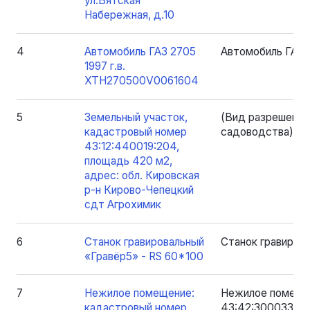
ул.Вятская
Набережная, д.10
4
Автомобиль ГАЗ 2705
Автомобиль ГАЗ 
1997 г.в.
XTH270500V0061604
5
Земельный участок,
(Вид разрешенног
кадастровый номер
садоводства)
43:12:440019:204,
площадь 420 м2,
адрес: обл. Кировская
р-н Кирово-Чепецкий
сдт Агрохимик
6
Станок гравировальный
Станок гравиров
«Гравёр5» - RS 60*100
7
Нежилое помещение:
Нежилое помеще
кадастровый номер
43:42:300033:925