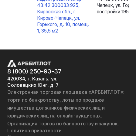
43:42:300033:925,
Чепецк, ул. Горьк
Кировская обл., г.
постройки 1955
Кирово-Чепецк, ул.
Горького, д. 10, помещ.
1, 35,5 м2
8 (800) 250-93-37
420034, г. Казань, ул.
Соловецких Юнг, д. 7
Электронная торговая площадка «АРББИТЛОТ»:
торги по банкротству, лоты по продаже
имущества должников физических лиц и
юридических лиц на онлайн-аукционах.
Организация торгов по банкротству и закупок.
Политика приватности