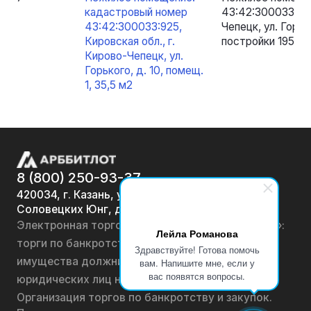
кадастровый номер
43:42:300033:925
43:42:300033:925,
Чепецк, ул. Горьк
Кировская обл., г.
постройки 1955
Кирово-Чепецк, ул.
Горького, д. 10, помещ.
1, 35,5 м2
8 (800) 250-93-37
420034, г. Казань, ул.
Соловецких Юнг, д. 7
Электронная торговая площадка «АРББИТЛОТ»:
Лейла Романова
торги по банкротству, лоты по продаже
Здравствуйте! Готова помочь
имущества должников физических лиц и
вам. Напишите мне, если у
вас появятся вопросы.
юридических лиц на онлайн-аукционах.
Организация торгов по банкротству и закупок.