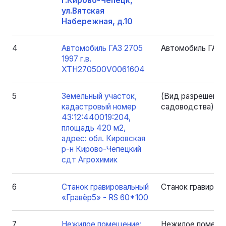
г.Кирово-Чепецк,
ул.Вятская
Набережная, д.10
4
Автомобиль ГАЗ 2705
Автомобиль ГАЗ 
1997 г.в.
XTH270500V0061604
5
Земельный участок,
(Вид разрешенног
кадастровый номер
садоводства)
43:12:440019:204,
площадь 420 м2,
адрес: обл. Кировская
р-н Кирово-Чепецкий
сдт Агрохимик
6
Станок гравировальный
Станок гравиров
«Гравёр5» - RS 60*100
7
Нежилое помещение:
Нежилое помеще