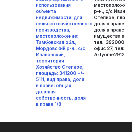
использования
местоположение
объекта
р-н., с/с Ивано
недвижимости: для
Степное, площад
сельскохозяйственного
доля в праве: 
производства,
доля в праве 1/
местоположение:
имущества по а
Тамбовская обл.,
тел.: 392000, г.
Мордовский р-н., с/с
офис 27, тел: +7
Ивановский,
Artyome291291@
территория
Хозяйство Степное,
площадь: 341200 +/-
5111, вид права, доля
в праве: общая
долевая
собственность, доля
в праве 1/8