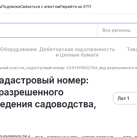
ы
Подписки
Связаться с агентом
Перейти на ЭТП
Все регионы
Оборудование
Дебиторская задолженность
Тов
и Ценные бумаги
ный участок, кадастровый номер: 02:61:011902:764, вид разрешенного ис
кадастровый номер:
 разрешенного
Лот 1
ведения садоводства,