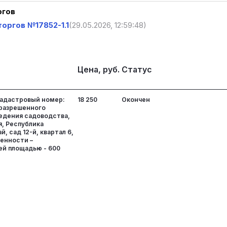
ргов
оргов №17852-1.1
(29.05.2026, 12:59:48)
Цена, руб.
Статус
кадастровый номер:
18 250
Окончен
д разрешенного
ведения садоводства,
я, Республика
й, сад 12-й, квартал 6,
венности –
ей площадью - 600