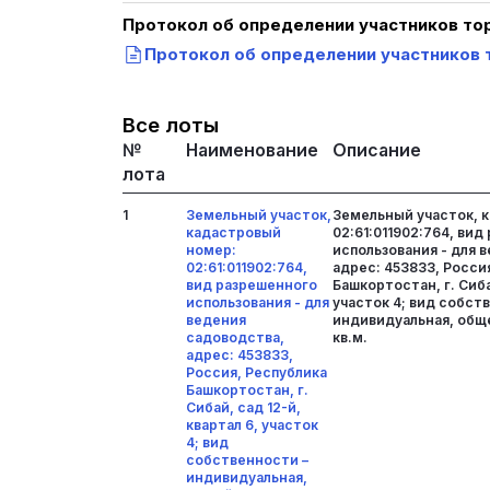
Протокол об определении участников то
Протокол об определении участников т
Все лоты
№
Наименование
Описание
лота
1
Земельный участок,
Земельный участок, 
кадастровый
02:61:011902:764, ви
номер:
использования - для 
02:61:011902:764,
адрес: 453833, Росси
вид разрешенного
Башкортостан, г. Сиба
использования - для
участок 4; вид собст
ведения
индивидуальная, общ
садоводства,
кв.м.
адрес: 453833,
Россия, Республика
Башкортостан, г.
Сибай, сад 12-й,
квартал 6, участок
4; вид
собственности –
индивидуальная,