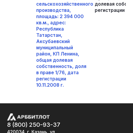
сельскохозяйственного
долевая собстве
производства,
регистрации 10.1
площадь: 2 394 000
кв.м., адрес:
Республика
Татарстан,
Аксубаевский
муниципальный
район, КП Ленина,
общая долевая
собственность, доля
в праве 1/76, дата
регистрации
10.11.2008 г.
8 (800) 250-93-37
420034, г. Казань, ул.