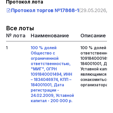
Протокол лота
Протокол торгов №17868-1
(29.05.2026, 13
Все лоты
№ лота
Наименование
Описание
1
100 % долей
100 % долей Об
Общество с
ответственност
ограниченной
1091840001494,
ответственностью,
184001001, Дата
"МИГ", ОГРН
Уставной капит
1091840001494, ИНН
являющимся пр
– 1834046974, КПП –
ознакомиться п
184001001, Дата
организатора то
регистрации -
24.02.2009, Уставной
капитал - 200 000 р.