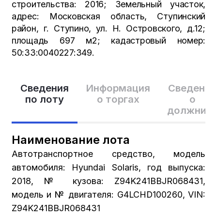
строительства: 2016; Земельный участок,
адрес: Московская область, Ступинский
район, г. Ступино, ул. Н. Островского, д.12;
площадь 697 м2; кадастровый номер:
50:33:0040227:349.
Сведения
Информация
Сведения
по лоту
о торгах
о
должник
Наименование лота
Автотранспортное средство, модель
автомобиля: Hyundai Solaris, год выпуска:
2018, № кузова: Z94K241BBJR068431,
модель и № двигателя: G4LCHD100260, VIN:
Z94K241BBJR068431