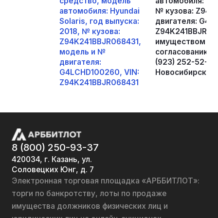
средство, модель
автомобиля: Hyun
автомобиля: Hyundai
№ кузова: Z94K
Solaris, год выпуска:
двигателя: G4L
2018, № кузова:
Z94K241BBJR068
Z94K241BBJR068431,
имуществом и д
модель и №
согласованию с 
двигателя:
(923) 252-52-42
G4LCHD100260, VIN:
Новосибирск, а/я
Z94K241BBJR068431
8 (800) 250-93-37
420034, г. Казань, ул.
Соловецких Юнг, д. 7
Электронная торговая площадка «АРББИТЛОТ»:
торги по банкротству, лоты по продаже
имущества должников физических лиц и