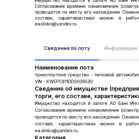
Имущество находится в залоге АО Банк Инго
Согласование времени ознакомления (осмотр
проводится по месту его нахождения. Ознако
составе, характеристиках можно в рабоч
ea.slivko@yandex.ru.
Сведения по лоту
Информация 
Наименование лота
транспортное средство - легковой автомобиль
VIN - XWEPC811DD0039530
Сведения об имуществе (предприя
торги, его составе, характеристик
Имущество находится в залоге АО Банк Инго
Согласование времени ознакомления (осмотр
проводится по месту его нахождения. Ознако
составе, характеристиках можно в рабоч
ea.slivko@yandex.ru.
Категория