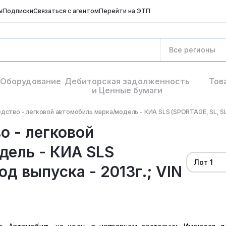
ы
Подписки
Связаться с агентом
Перейти на ЭТП
Все регионы
Оборудование
Дебиторская задолженность
Тов
и Ценные бумаги
ство - легковой автомобиль марка/модель - КИА SLS (SPORTAGE, SL, SLS)
о - легковой
дель - КИА SLS
Лот 1
од выпуска - 2013г.; VIN