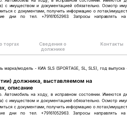
. Автомобиль на ходу, в исправном состоянии. Имеются д
а) с имуществом и документацией обязательно. Осмотр им
миться с документами, получить информацию о лотах/имущест
ие дни по тел. +79161052963. Запросы направлять на E
о торгах
Сведения о
Kонтакты
должнике
 марка/модель - КИА SLS (SPORTAGE, SL, SLS), год выпуска - 
тии) должника, выставляемом на
ах, описание
. Автомобиль на ходу, в исправном состоянии. Имеются д
а) с имуществом и документацией обязательно. Осмотр им
миться с документами, получить информацию о лотах/имущест
ие дни по тел. +79161052963. Запросы направлять на E