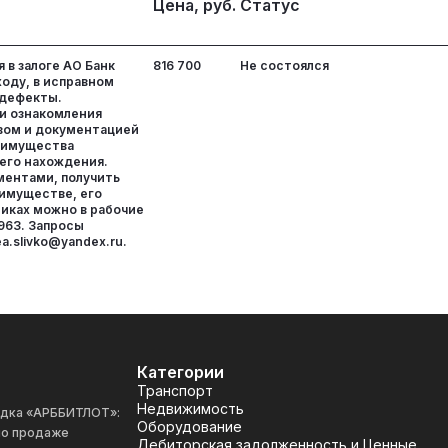
Цена, руб.
Статус
 в залоге АО Банк
816 700
Не состоялся
ходу, в исправном
 дефекты.
и ознакомления
вом и документацией
 имущества
 его нахождения.
ментами, получить
имуществе, его
тиках можно в рабочие
2963. Запросы
ea.slivko@yandex.ru.
Категории
Транспорт
Недвижимость
адка «АРББИТЛОТ»:
Оборудование
 по продаже
Дебиторская задолженность и Ценные