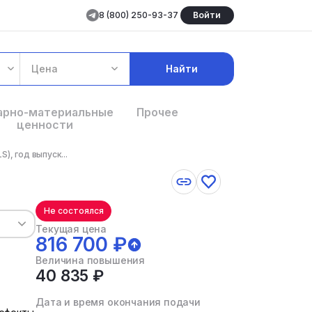
8 (800) 250-93-37
Войти
Цена
Найти
арно-материальные
Прочее
ценности
, год выпуск...
Не состоялся
Текущая цена
816 700 ₽
Величина повышения
40 835 ₽
Дата и время окончания подачи