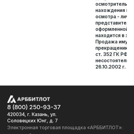
осмотрительнос
нахождения иму
осмотра - лично
представителя
оформленной д
находится в за
Продажа имущес
прекращению прав
ст. 352 ГК РФ и а
несостоятельно
26.10.2002 г. №
8 (800) 250-93-37
420034, г. Казань, ул.
Соловецких Юнг, д. 7
Электронная торговая площадка «АРББИТЛОТ»: