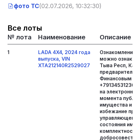
фото ТС
(02.07.2026, 10:32:30)
Все лоты
№ лота
Наименование
Описание
1
LADA 4X4, 2024 года
Ознакомление 
выпуска, VIN
можно ознакоми
XTA212140R2529027
Тыва Респ, Кара
предварительно
Финансовым уп
+79134531236, 
на электронную 
момента публи
имущества и до
избежание пре
управляющему, 
состояния имуще
комплектности,
добросовестно