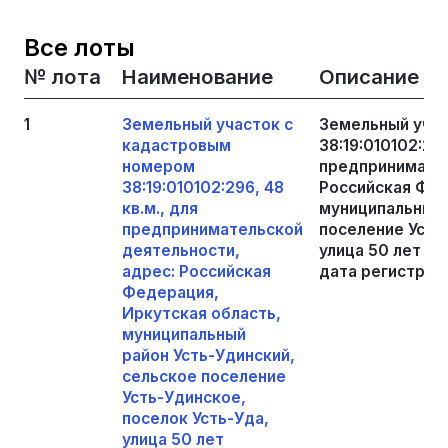
Все лоты
№ лота
Наименование
Описание
1
Земельный участок с
Земельный уча
кадастровым
38:19:010102:296
номером
предпринимател
38:19:010102:296, 48
Российская Фед
кв.м., для
муниципальный 
предпринимательской
поселение Усть
деятельности,
улица 50 лет Ок
адрес: Российская
дата регистраци
Федерация,
Иркутская область,
муниципальный
район Усть-Удинский,
сельское поселение
Усть-Удинское,
поселок Усть-Уда,
улица 50 лет