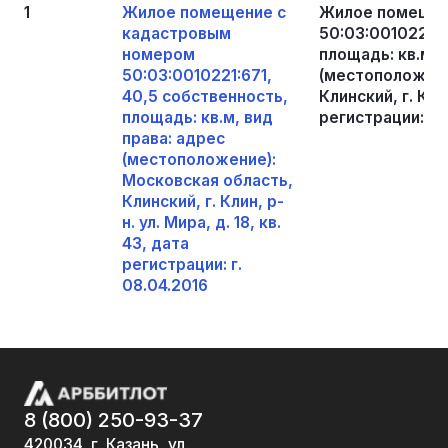
1
Жилое помещение с
Жилое помещен
кадастровым
50:03:0010221:6
номером
площадь: кв.м, 
50:03:0010221:671,
(местоположени
40,5 собственность,
Клинский, г. Клин
площадь: кв.м, вид
регистрации: г.
права: адрес
(местоположение):
Московская область,
Клинский, г. Клин, р-
н. ул. Мира, д. 18, кв.
43, дата
регистрации: г.
08.04.2016
8 (800) 250-93-37
420034, г. Казань, ул.