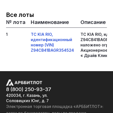
Все лоты
№ лота
Наименование
Описание
1
ТС KIA RIO,
ТС KIA RIO, иде
идентификационный
Z94CB41BAGR35
номер (VIN)
наложено огран
Z94CB41BAGR354524
Акционерное о
« Драйв Клик Б
8 (800) 250-93-37
420034, г. Казань, ул.
Соловецких Юнг, д. 7
Электронная торговая площадка «АРББИТЛОТ»: