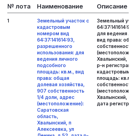
№ лота
Наименование
Описание
1
Земельный участок с
Земельный учас
кадастровым
64:37:141614:93
номером вид
для ведения лич
64:37:141614:93,
вид права: обща
разрешенного
собственность 1
использования: для
(местоположени
ведения личного
Хвалынский, п А
подсобного
р-н регистрации
площадь: кв.м., вид
кадастровым но
права: общая
площадь: кв.м.,
долевая хозяйства,
собственность 1
907 собственность
(местоположени
1/4 доли, адрес
Хвалынский, п р
(местоположение):
дата регистраци
Саратовская
область,
Хвалынский, п
Алексеевка, ул
Ленина, д 52, дата р-