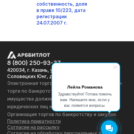
собственность, доля
в праве 10/223, дата
регистрации
24.07.2007 г.
8 (800) 250-93-37
420034, г. Казань, ул.
Соловецких Юнг, д. 7
Электронная торговая площадка «АРББИТЛОТ»:
Лейла Романова
торги по банкротству, лоты по продаже
Здравствуйте! Готова помочь
имущества должников физических лиц и
вам. Напишите мне, если у
вас появятся вопросы.
юридических лиц на онлайн-аукционах.
Организация торгов по банкротству и закупок.
Политика приватности
Согласие на рассылку
Согласие на обработку персональных данных