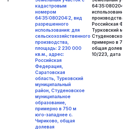
кадастровым
64:35:080204:2
номером
использования:
64:35:080204:2, вид
производства, п
разрешенного
Российская Фед
использования: для
Турковский мун
сельскохозяйственного
Студеновское м
производства,
примерно в 750
площадь: 2 230 000
общая долевая 
кв.м., адрес:
10/223, дата ре
Российская
Федерация,
Саратовская
область, Турковский
муниципальный
район, Студеновское
муниципальное
образование,
примерно в 750 м
юго-западнее с.
Чириково, общая
долевая