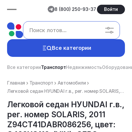
8 (800) 250-93-37
Войти
Все категории
Все категории
Транспорт
Недвижимость
Оборудован
Главная
Транспорт
Автомобили
Легковой седан НУUNDАI г.в., рег. номер SОLАRIS, 2011 Z94СТ41DАВR086256, цвет: О499УС116, (VIN): СЕР...
Легковой седан НУUNDАI г.в.,
рег. номер SОLАRIS, 2011
Z94СТ41DАВR086256, цвет: