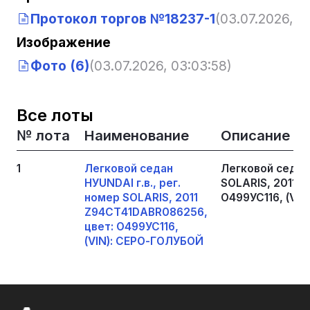
Протокол торгов №18237-1
(03.07.2026, 0
Изображение
Фото (6)
(03.07.2026, 03:03:58)
Все лоты
№ лота
Наименование
Описание
1
Легковой седан
Легковой седан 
НУUNDАI г.в., рег.
SОLАRIS, 2011 
номер SОLАRIS, 2011
О499УС116, (VI
Z94СТ41DАВR086256,
цвет: О499УС116,
(VIN): СЕРО-ГОЛУБОЙ