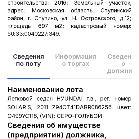
строительства: 2016; Земельный участок,
адрес: Московская область, Ступинский
район, г. Ступино, ул. Н. Островского, д.12;
площадь 697 м2; кадастровый номер:
50:33:0040227:349.
Сведения
Информация
Сведения
по лоту
о торгах
о
должник
Наименование лота
Легковой седан НУUNDАI г.в., рег. номер
SОLАRIS, 2011 Z94СТ41DАВR086256, цвет:
О499УС116, (VIN): СЕРО-ГОЛУБОЙ
Сведения об имуществе
(предприятии) должника,