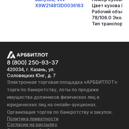
Х9W214813D0036163
Цвет кузова (ка
Рабочий объем (
78/106.0 Эколо
Тип транспортн
8 (800) 250-93-37
420034, г. Казань, ул.
Соловецких Юнг, д. 7
Электронная торговая площадка «АРББИТЛОТ»:
торги по банкротству, лоты по продаже
имущества должников физических лиц и
юридических лиц на онлайн-аукционах.
Организация торгов по банкротству и закупок.
Политика приватности
Согласие на рассылку