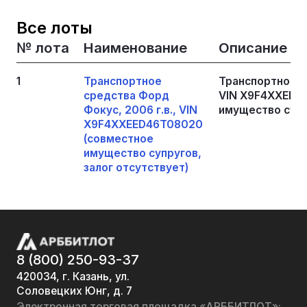
Все лоты
№ лота
Наименование
Описание
1
Транспортное
Транспортное с
средства Форд
VIN X9F4XXEED
Фокус, 2006 г.в., VIN
имущество супр
X9F4XXEED46T08020
(совместное
имущество супругов,
залог отсутствует)
8 (800) 250-93-37
420034, г. Казань, ул.
Соловецких Юнг, д. 7
Электронная торговая площадка «АРББИТЛОТ»: