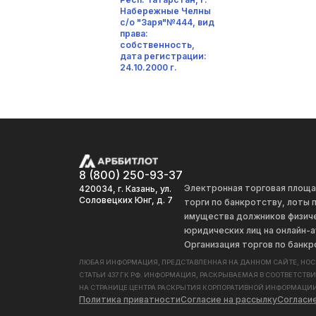
Набережные Челны
с/о "Заря"№444, вид
права:
собственность,
дата регистрации:
24.10.2000 г.
8 (800) 250-93-37
Электронная торговая площ
420034, г. Казань, ул.
Соловецких Юнг, д. 7
торги по банкротству, лоты
имущества должников физиче
юридических лиц на онлайн-а
Организация торгов по банкр
ЛЮБАЯ ИНФОРМАЦИЯ, ПРЕДСТАВЛЕННАЯ НА ДАННОМ САЙТЕ, НО
СТАТЬИ 437 ГК РФ. ИНФОРМАЦИЯ, РАСКРЫВАЕМАЯ В СООТВЕТСТВ
НА СТРАНИЦЕ ЦЕНТРА РАСКРЫТИЯ КОРПОРАТИВНОЙ ИНФОРМАЦИИ
Политика приватности
Согласие на рассылку
Согласи