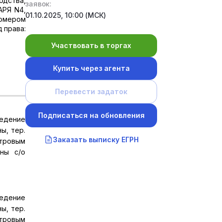
одства,
заявок:
АРЯ N4,
01.10.2025, 10:00 (МСК)
номером
д права:
Участвовать в торгах
Купить через агента
Перевести задаток
Подписаться на обновления
едение
ы, тер.
Заказать выписку ЕГРН
стровым
лны с/о
едение
ы, тер.
стровым