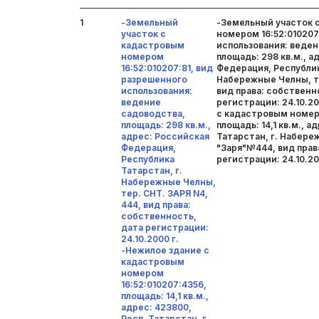
1
-Земельный
-Земельный участок 
участок с
номером 16:52:010207
кадастровым
использования: веде
номером
площадь: 298 кв.м., а
16:52:010207:81, вид
Федерация, Республик
разрешенного
Набережные Челны, те
использования:
вид права: собственн
ведение
регистрации: 24.10.2
садоводства,
с кадастровым номеро
площадь: 298 кв.м.,
площадь: 14,1 кв.м., а
адрес: Российская
Татарстан, г. Набере
Федерация,
"Заря"№444, вид прав
Республика
регистрации: 24.10.20
Татарстан, г.
Набережные Челны,
тер. СНТ. ЗАРЯ N4,
444, вид права:
собственность,
дата регистрации:
24.10.2000 г.
-Нежилое здание с
кадастровым
номером
16:52:010207:4356,
площадь: 14,1 кв.м.,
адрес: 423800,
Респ. Татарстан, г.