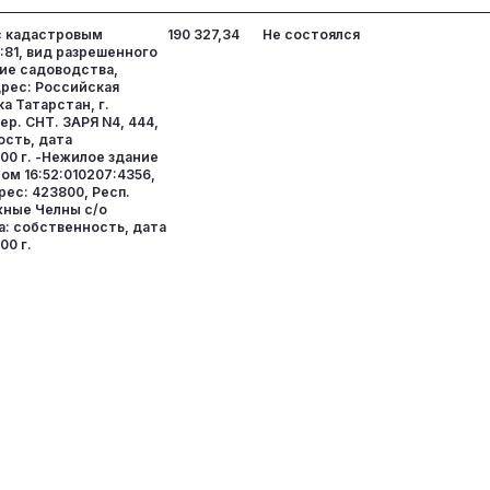
с кадастровым
190 327,34
Не состоялся
:81, вид разрешенного
ние садоводства,
дрес: Российская
а Татарстан, г.
р. СНТ. ЗАРЯ N4, 444,
ость, дата
000 г. -Нежилое здание
м 16:52:010207:4356,
дрес: 423800, Респ.
жные Челны с/о
а: собственность, дата
00 г.