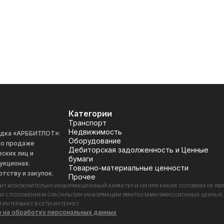
Категории
Транспорт
Недвижимость
адка «АРББИТЛОТ»:
Оборудование
 по продаже
Дебиторская задолженность и Ценные
ских лиц и
бумаги
укционах.
Товарно-материальные ценности
отству и закупок.
Прочее
СИТ ИСКЛЮЧИТЕЛЬНО ИНФОРМАЦИОННЫЙ ХАРАКТЕР И НИ ПРИ КАКИХ УСЛОВИЯХ НЕ Я
ИИ С ПОЛОЖЕНИЕМ О РАСКРЫТИИ ИНФОРМАЦИИ ЭМИТЕНТАМИ ЭМИССИОННЫХ ЦЕННЫХ БУМАГ
 ИНТЕРФАКС В СЕТИ ИНТЕРНЕТ
е на обработку персональных данных