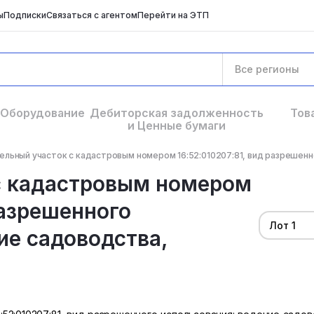
ы
Подписки
Связаться с агентом
Перейти на ЭТП
Все регионы
Оборудование
Дебиторская задолженность
Тов
и Ценные бумаги
ельный участок с кадастровым номером 16:52:010207:81, вид разрешенног
с кадастровым номером
разрешенного
Лот 1
ие садоводства,