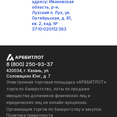
адресу: Ивановская
область, р-н.
Лухский п. Лух, ул.
Октябрьская, д. 81,
кв. 2, кад. №
37:10:020112:363
8 (800) 250-93-37
420034, г. Казань, ул.
Соловецких Юнг, д. 7
Электронная торговая площадка «АРББИТЛОТ»:
торги по банкротству, лоты по продаже
имущества должников физических лиц и
юридических лиц на онлайн-аукционах.
Организация торгов по банкротству и закупок.
Политика приватности