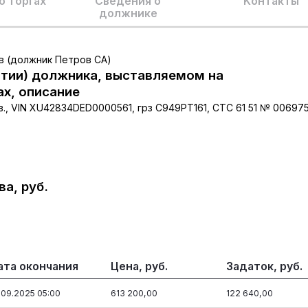
о торгах
Сведения о
Kонтакты
должнике
.в (должник Петров СА)
тии) должника, выставляемом на
ах, описание
в., VIN XU42834DED0000561, грз С949РТ161, СТС 61 51 № 006975
а, руб.
ата окончания
Цена, руб.
Задаток, руб.
.09.2025 05:00
613 200,00
122 640,00