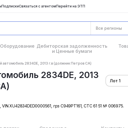
ы
Подписки
Связаться с агентом
Перейти на ЭТП
Все регионы
Оборудование
Дебиторская задолженность
Тов
и Ценные бумаги
й автомобиль 2834DE, 2013 г.в (должник Петров СА)
томобиль 2834DE, 2013
Лот 1
СА)
., VIN XU42834DED0000561, грз С949РТ161, СТС 61 51 № 006975.