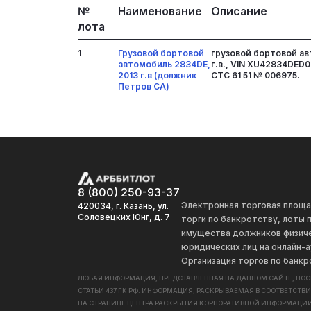
№
Наименование
Описание
лота
1
Грузовой бортовой
грузовой бортовой ав
автомобиль 2834DE,
г.в., VIN XU42834DED0
2013 г.в (должник
СТС 61 51 № 006975.
Петров СА)
8 (800) 250-93-37
Электронная торговая площ
420034, г. Казань, ул.
Соловецких Юнг, д. 7
торги по банкротству, лоты
имущества должников физиче
юридических лиц на онлайн-а
Организация торгов по банкр
ЛЮБАЯ ИНФОРМАЦИЯ, ПРЕДСТАВЛЕННАЯ НА ДАННОМ САЙТЕ, НО
СТАТЬИ 437 ГК РФ. ИНФОРМАЦИЯ, РАСКРЫВАЕМАЯ В СООТВЕТСТВ
НА СТРАНИЦЕ ЦЕНТРА РАСКРЫТИЯ КОРПОРАТИВНОЙ ИНФОРМАЦИИ