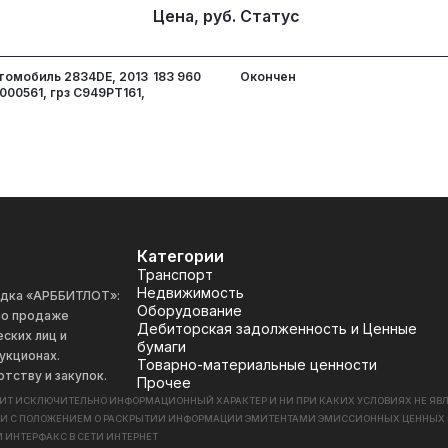
Цена, руб.
Статус
томобиль 2834DE, 2013
183 960
Окончен
000561, грз С949РТ161,
Категории
Транспорт
Недвижимость
адка «АРББИТЛОТ»:
Оборудование
 по продаже
Дебиторская задолженность и Ценные
ских лиц и
бумаги
укционах.
Товарно-материальные ценности
отству и закупок.
Прочее
СИТ ИСКЛЮЧИТЕЛЬНО ИНФОРМАЦИОННЫЙ ХАРАКТЕР И НИ ПРИ КАКИХ УСЛОВИЯХ НЕ Я
ИИ С ПОЛОЖЕНИЕМ О РАСКРЫТИИ ИНФОРМАЦИИ ЭМИТЕНТАМИ ЭМИССИОННЫХ ЦЕННЫХ БУМАГ
 ИНТЕРФАКС В СЕТИ ИНТЕРНЕТ