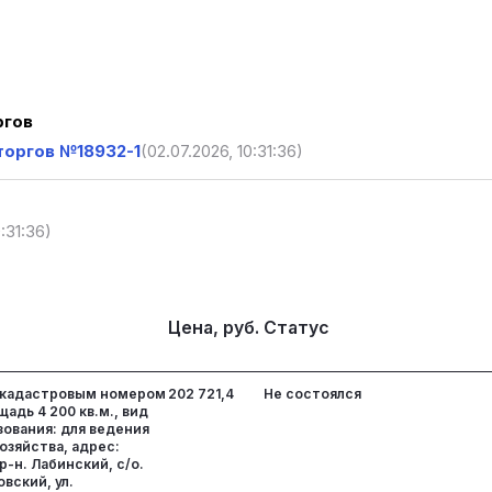
ргов
торгов №18932-1
(02.07.2026, 10:31:36)
:31:36)
Цена, руб.
Статус
 кадастровым номером
202 721,4
Не состоялся
щадь 4 200 кв.м., вид
ования: для ведения
озяйства, адрес:
р-н. Лабинский, с/о.
овский, ул.