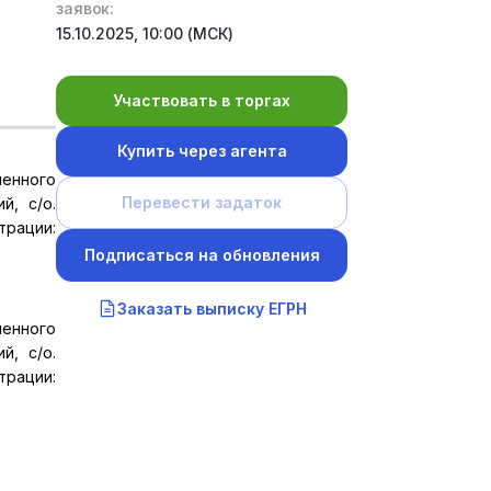
заявок:
15.10.2025, 10:00 (МСК)
Участвовать в торгах
Купить через агента
енного
Перевести задаток
й, с/о.
трации:
Подписаться на обновления
Заказать выписку ЕГРН
енного
й, с/о.
трации: