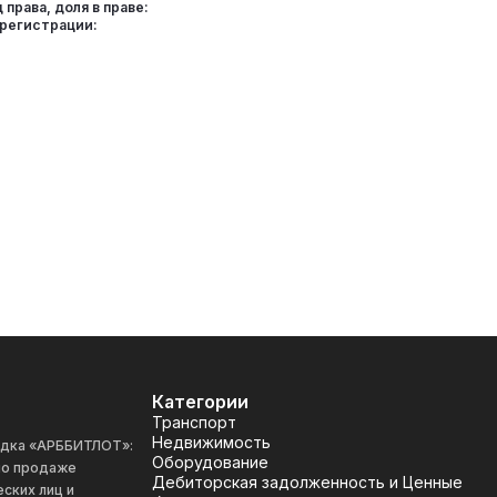
 права, доля в праве:
 регистрации:
Категории
Транспорт
Недвижимость
адка «АРББИТЛОТ»:
Оборудование
 по продаже
Дебиторская задолженность и Ценные
ских лиц и