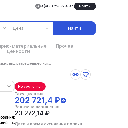
8 (800) 250-93-37
Войти
Цена
Найти
арно-материальные
Прочее
ценности
.м., вид разрешенного исп...
Не состоялся
Текущая цена
202 721,4 ₽
Величина повышения
20 272,14 ₽
ования:
кий, х.
Дата и время окончания подачи