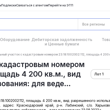
ы
Подписки
Связаться с агентом
Перейти на ЭТП
Все регионы
Оборудование
Дебиторская задолженность
Тов
и Ценные бумаги
ный участок с кадастровым номером 23:18:1002002:112, площадь 4 200 кв
 кадастровым номером
ощадь 4 200 кв.м., вид
Лот 1
вания: для веде...
8:1002002:112, площадь 4 200 кв.м., вид разрешенного использ
адрес: Краснодарский край, р-н. Лабинский, с/о. Харьковс
доля в праве: собственность, дата регистрации: 23.08.2023 г.