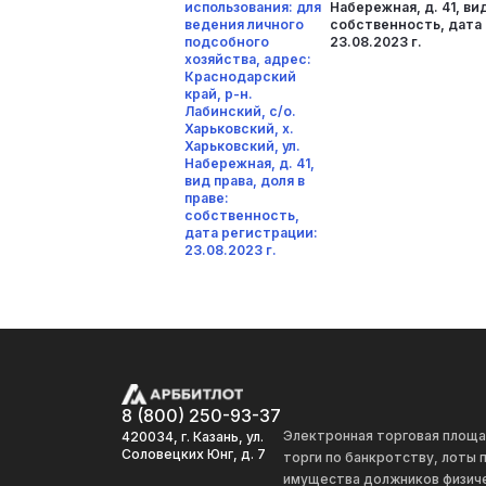
использования: для
Набережная, д. 41, вид
ведения личного
собственность, дата
подсобного
23.08.2023 г.
хозяйства, адрес:
Краснодарский
край, р-н.
Лабинский, с/о.
Харьковский, х.
Харьковский, ул.
Набережная, д. 41,
вид права, доля в
праве:
собственность,
дата регистрации:
23.08.2023 г.
8 (800) 250-93-37
Электронная торговая площ
420034, г. Казань, ул.
Соловецких Юнг, д. 7
торги по банкротству, лоты
имущества должников физиче