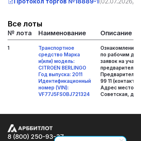
Протокол торгов №18889-1
(02.07.2026, 1
Все лоты
№ лота
Наименование
Описание
1
Транспортное
Ознакомление 
средство Марка
по рабочим дня
и(или) модель:
заявок на участ
CITROEN BERLINGO
предварительно
Год выпуска: 2011
Предварительная
Идентификационный
99 11 (контакт 
номер (VIN):
Адрес местонах
VF77J5FS0BJ721324
Советская, д. 9.
8 (800) 250-93-37