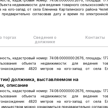
ость, кадастровый номер: 74:08:0000000:2676, площадь: 177
 объекта недвижимости: для ведения товарного сельскохозяйст
 на юго-запад от села Еленинка Карталинского района Челя
 предварительно согласовав дату и время по электронной
о торгах
Сведения о
Kонтакты
должнике
ость, кадастровый номер: 74:08:0000000:2676, площадь: 177
льзования объекта недвижимости: для ведения тов
естонахождение: 4820 метров на юго-запад от села Ел
тии) должника, выставляемом на
ах, описание
ость, кадастровый номер: 74:08:0000000:2676, площадь: 177
льзования объекта недвижимости: для ведения тов
естонахождение: 4820 метров на юго-запад от села Ел
 С имуществом можно ознакомиться предварительно согласов