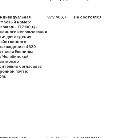
индивидуальная
373 466,7
Не состоялся
стровый номер:
лощадь: 177100 +/-
решенного использования
и: для ведения
зяйственного
нахождение: 4820
от села Еленинка
а Челябинской
вом можно
рительно согласовав
тронной почте:
com.