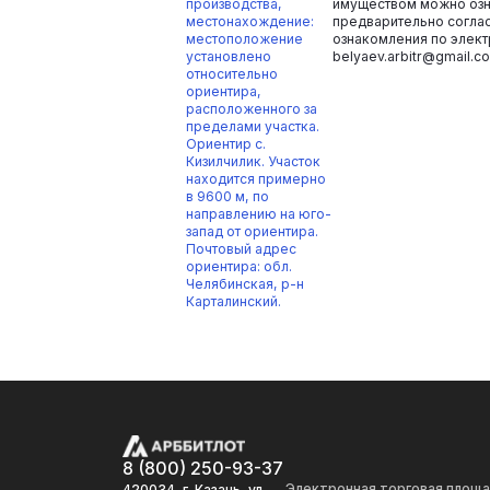
производства,
имуществом можно оз
местонахождение:
предварительно соглас
местоположение
ознакомления по элект
установлено
belyaev.arbitr@gmail.c
относительно
ориентира,
расположенного за
пределами участка.
Ориентир с.
Кизилчилик. Участок
находится примерно
в 9600 м, по
направлению на юго-
запад от ориентира.
Почтовый адрес
ориентира: обл.
Челябинская, р-н
Карталинский.
8 (800) 250-93-37
Электронная торговая площ
420034, г. Казань, ул.