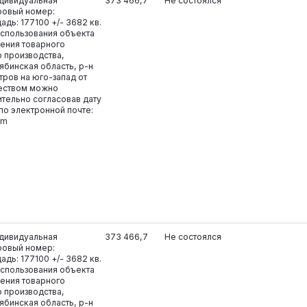
ндивидуальная
373 466,7
Не состоялся
ровый номер:
адь: 177100 +/- 3682 кв.
использования объекта
ения товарного
 производства,
бинская область, р-н
тров на юго-запад от
ществом можно
тельно согласовав дату
по электронной почте:
om
ндивидуальная
373 466,7
Не состоялся
ровый номер:
адь: 177100 +/- 3682 кв.
использования объекта
ения товарного
 производства,
бинская область, р-н