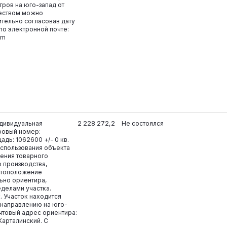
тров на юго-запад от
ществом можно
тельно согласовав дату
по электронной почте:
om
ндивидуальная
2 228 272,2
Не состоялся
ровый номер:
адь: 1062600 +/- 0 кв.
использования объекта
ения товарного
 производства,
стоположение
ьно ориентира,
делами участка.
. Участок находится
 направлению на юго-
очтовый адрес ориентира:
Карталинский. С