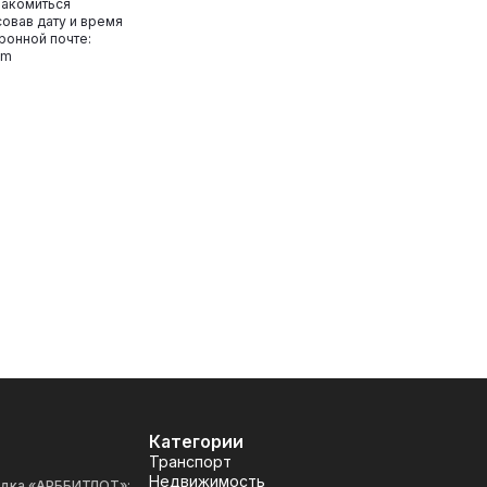
накомиться
овав дату и время
ронной почте:
om
Категории
Транспорт
Недвижимость
адка «АРББИТЛОТ»: