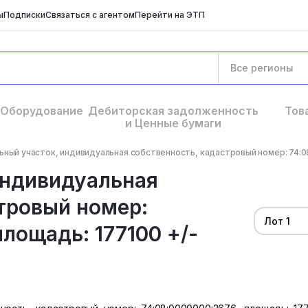
ы
Подписки
Связаться с агентом
Перейти на ЭТП
Все регионы
Оборудование
Дебиторская задолженность
Тов
и Ценные бумаги
ный участок, индивидуальная собственность, кадастровый номер: 74:08:
индивидуальная
тровый номер:
Лот 1
лощадь: 177100 +/-