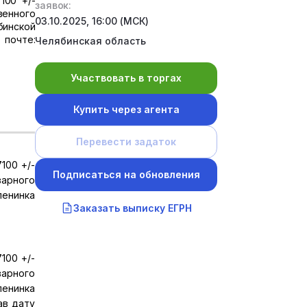
100 +/-
заявок:
венного
03.10.2025, 16:00 (МСК)
бинской
 почте:
Челябинская область
Участвовать в торгах
Купить через агента
Перевести задаток
100 +/-
Подписаться на обновления
арного
енинка
Заказать выписку ЕГРН
100 +/-
арного
енинка
ав дату