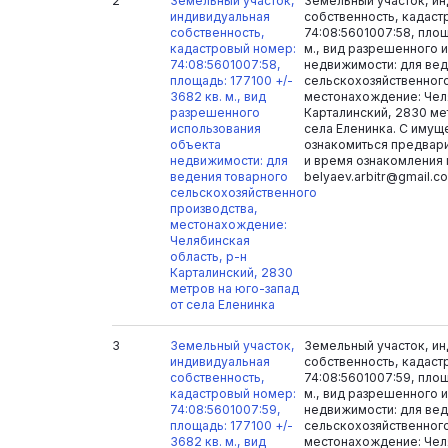
2
Земельный участок,
Земельный участок, и
индивидуальная
собственность, кадаст
собственность,
74:08:5601007:58, площ
кадастровый номер:
м., вид разрешенного 
74:08:5601007:58,
недвижимости: для вед
площадь: 177100 +/-
сельскохозяйственного
3682 кв. м., вид
местонахождение: Челя
разрешенного
Карталинский, 2830 ме
использования
села Еленинка. С иму
объекта
ознакомиться предвари
недвижимости: для
и время ознакомления 
ведения товарного
belyaev.arbitr@gmail.c
сельскохозяйственного
производства,
местонахождение:
Челябинская
область, р-н
Карталинский, 2830
метров на юго-запад
от села Еленинка
3
Земельный участок,
Земельный участок, и
индивидуальная
собственность, кадаст
собственность,
74:08:5601007:59, площ
кадастровый номер:
м., вид разрешенного 
74:08:5601007:59,
недвижимости: для вед
площадь: 177100 +/-
сельскохозяйственного
3682 кв. м., вид
местонахождение: Челя