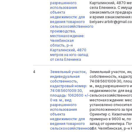
разрешенного
Карталинский, 4870 ме
использования
села Еленинка. С иму
объекта
ознакомиться предвари
недвижимости: для
и время ознакомления 
ведения товарного
belyaev.arbitr@gmail.c
сельскохозяйственного
производства,
местонахождение:
Челябинская
область, р-н
Карталинский, 4870
метров на юго-запад
от села Еленинка
4
Земельный участок,
Земельный участок, и
индивидуальная
собственность, кадаст
собственность,
74:08:5601009:30, площ
кадастровый номер:
м., вид разрешенного 
74:08:5601009:30,
недвижимости: для вед
площадь: 1062600 +/-
сельскохозяйственного
0 кв. м., вид
местонахождение: ме
разрешенного
установлено относител
использования
расположенного за пре
объекта
Ориентир с. Кизилчилик
недвижимости: для
примерно в 9600 м, по
ведения товарного
запад от ориентира. П
сельскохозяйственного
обл. Челябинская, р-н 