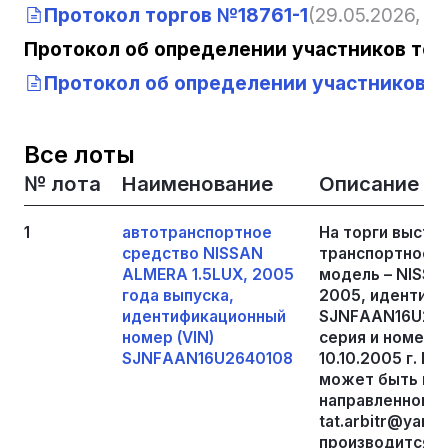
Протокол торгов №18761-1
(29.05.2026, 13
Протокол об определении участников тор
Протокол об определении участников то
Все лоты
№ лота
Наименование
Описание
1
автотранспортное
На торги выста
средство NISSАN
транспортное с
АLМЕRА 1.5LUХ, 2005
модель – NISSА
года выпуска,
2005, идентифи
идентификационный
SJNFААN16U2640
номер (VIN)
серия и номер:
SJNFААN16U2640108
10.10.2005 г. П
может быть пре
направленному 
tat.arbitr@yan
производится п