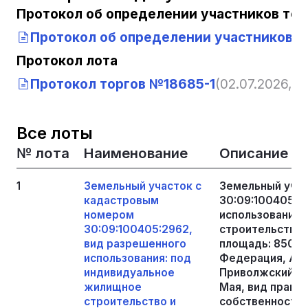
Протокол об определении участников тор
Протокол об определении участников т
Протокол лота
Протокол торгов №18685-1
(02.07.2026, 1
Все лоты
№ лота
Наименование
Описание
1
Земельный участок с
Земельный уча
кадастровым
30:09:100405:2
номером
использования:
30:09:100405:2962,
строительство 
вид разрешенного
площадь: 850 кв
использования: под
Федерация, Аст
индивидуальное
Приволжский р-н
жилищное
Мая, вид права,
строительство и
собственность, 