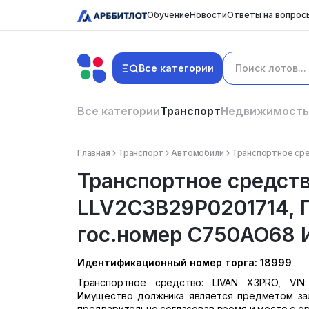
Обучение
Новости
Ответы на вопрос
Все категории
Все категории
Транспорт
Недвижимость
Главная
Транспорт
Автомобили
Транспортное сре
Транспортное средств
LLV2C3B29P0201714, Г
гос.номер С750АО68 
Идентификационный номер торга: 18999
Транспортное средство: LIVAN X3PRO, VIN:
Имущество должника является предметом зал
предварительно согласовав время и место с о