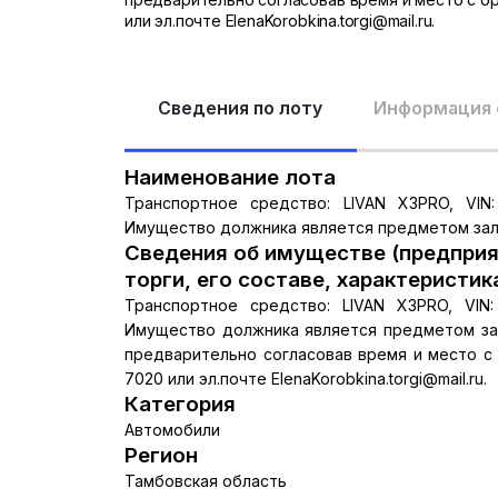
или эл.почте ElenaKorobkina.torgi@mail.ru.
Сведения по лоту
Информация 
Наименование лота
Транспортное средство: LIVAN X3PRO, VIN:
Имущество должника является предметом зал
Сведения об имуществе (предприя
торги, его составе, характеристик
Транспортное средство: LIVAN X3PRO, VIN:
Имущество должника является предметом зал
предварительно согласовав время и место с
7020 или эл.почте ElenaKorobkina.torgi@mail.ru.
Категория
Автомобили
Регион
Тамбовская область