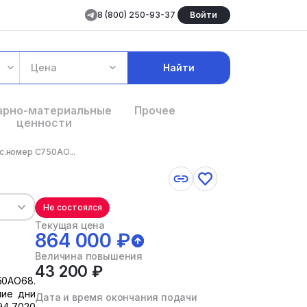
8 (800) 250-93-37
Войти
Цена
Найти
арно-материальные
Прочее
ценности
с.номер С750АО...
Не состоялся
Текущая цена
864 000 ₽
Величина повышения
43 200 ₽
50АО68.
чие дни
Дата и время окончания подачи
94 7020