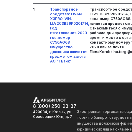
1
Транспортное
Транспортное средств
средство: LIVAN
LLV2C3B29P0201714, Г
X3PRO, VIN:
гос.номер С750АО68
LLV2C3B29P0201714,
является предметом з
Год
Ознакомиться с иму
изготовления:2023
рабочие дни предвар
гос.номер
время и место с орга
С750АО68
контактному номеру 
Имущество
7020 или эл.почте
должника является
ElenaKorobkina.torgi@m
предметом залога
АО "ТБанк"
8 (800) 250-93-37
Электронная торговая площ
420034, г. Казань, ул.
Соловецких Юнг, д. 7
торги по банкротству, лоты
имущества должников физиче
юридических лиц на онлайн-а