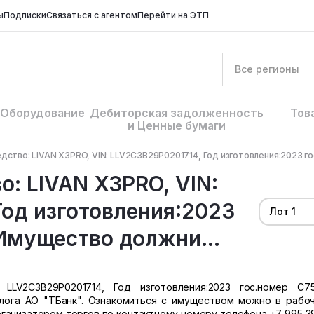
ы
Подписки
Связаться с агентом
Перейти на ЭТП
Все регионы
Оборудование
Дебиторская задолженность
Тов
и Ценные бумаги
дство: LIVAN X3PRO, VIN: LLV2C3B29P0201714, Год изготовления:2023 го
о: LIVAN X3PRO, VIN:
од изготовления:2023
Лот 1
Имущество должни...
 LLV2C3B29P0201714, Год изготовления:2023 гос.номер С7
ога АО "ТБанк". Ознакомиться с имуществом можно в рабо
рганизатором торгов по контактному номеру телефона +7 995 3