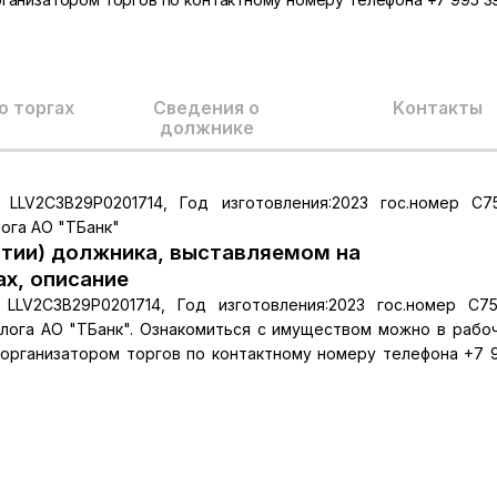
о торгах
Сведения о
Kонтакты
должнике
 LLV2C3B29P0201714, Год изготовления:2023 гос.номер С
ога АО "ТБанк"
тии) должника, выставляемом на
ах, описание
 LLV2C3B29P0201714, Год изготовления:2023 гос.номер С7
ога АО "ТБанк". Ознакомиться с имуществом можно в рабо
 организатором торгов по контактному номеру телефона +7 