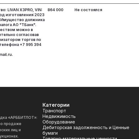
о: LIVAN X3PRO, VIN:
864 000
Не состоялся
од изготовления:2023
. Имущество должника
алога АО "ТБанк".
ществом можно в
ительно согласовав
низатором торгов по
телефона +7 995 394
ail.ru.
Категории
Транспорт
Недвижимость
адка «АРББИТЛОТ»:
Оборудование
 по продаже
Дебиторская задолженность и Ценные
ских лиц и
бумаги
укционах.
Товарно-материальные ценности