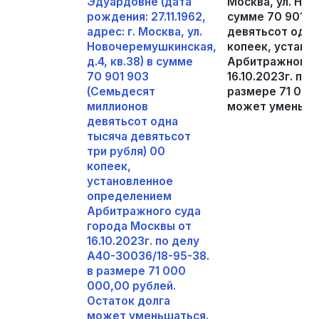
Эдуардовне (дата
Москва, ул. Нов
рождения: 27.11.1962,
сумме 70 901 9
адрес: г. Москва, ул.
девятьсот одна
Новочеремушкинская,
копеек, устано
д.4, кв.38) в сумме
Арбитражного с
70 901 903
16.10.2023г. по
(Семьдесят
размере 71 000
миллионов
может уменьша
девятьсот одна
тысяча девятьсот
три рубля) 00
копеек,
установленное
определением
Арбитражного суда
города Москвы от
16.10.2023г. по делу
А40-30036/18-95-38.
в размере 71 000
000,00 рублей.
Остаток долга
может уменьшаться.