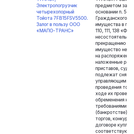
Электропогрузчик
предметом зало
четырехопорный
основании п. 5 ст. 
Тойота 7FB15FSV5500.
Гражданского ко
Залог в пользу ООО
имущества в пор
«МАПО-ТРАНС»
110, 111, 138 «Фе
несостоятельнос
прекращению прав
имущество не со
на распоряжение
наложенные раб
приставов, судеб
подлежат сняти
управляющим в у
проведения торг
ходе их проведен
обременения не 
требованиями ч. 
(банкротстве)»,
торгов, конкурс
договоре купли-п
соответствующих