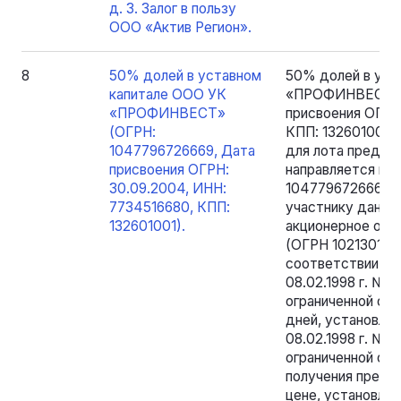
д. 3. Залог в пользу
ООО «Актив Регион».
8
50% долей в уставном
50% долей в уст
капитале ООО УК
«ПРОФИНВЕСТ» (
«ПРОФИНВЕСТ»
присвоения ОГРН
(ОГРН:
КПП: 132601001)
1047796726669, Дата
для лота предло
присвоения ОГРН:
направляется в
30.09.2004, ИНН:
1047796726669, 
7734516680, КПП:
участнику данно
132601001).
акционерное об
(ОГРН 102130106
соответствии с 
08.02.1998 г. № 
ограниченной от
дней, установле
08.02.1998 г. № 
ограниченной от
получения предл
цене, установлен