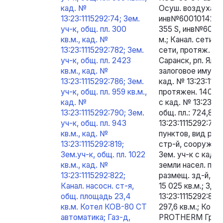
кад. №
Осуш. воздуха T
13:23:1115292:74; Зем.
инв№6001014242
уч-к, общ. пл. 300
355 S, инв№60010
кв.м., кад. №
м.; Канал. сети, 
13:23:1115292:782; Зем.
сети, протяж. 12
уч-к, общ. пл. 2423
Саранск, рп. Ялга
кв.м., кад. №
залоговое имуще
13:23:1115292:786; Зем.
кад. № 13:23:1115
уч-к, общ. пл. 959 кв.м.,
протяжен. 140 по
кад. №
с кад. № 13:23:11
13:23:1115292:790; Зем.
общ. пл.: 724,8 к
уч-к, общ. пл. 943
13:23:1115292:787
кв.м., кад. №
пунктов, вид раз
13:23:1115292:819;
стр-й, сооруж. пр
Зем.уч-к, общ. пл. 1022
Зем. уч-к с кад. 
кв.м., кад. №
земли насел. пунк
13:23:1115292:822;
размещ. зд-й, стр
Канал. насосн. ст-я,
15 025 кв.м.; Зда
общ. площадь 23,4
13:23:1115292:830,
кв.м. Котел КОВ-80 СТ
297,6 кв.м.; Кот
автоматика; Газ-д,
PROTHERM Гризл