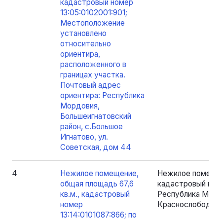
кадастровый номер
13:05:0102001:901;
Местоположение
установлено
относительно
ориентира,
расположенного в
границах участка.
Почтовый адрес
ориентира: Республика
Мордовия,
Большеигнатовский
район, с.Большое
Игнатово, ул.
Советская, дом 44
4
Нежилое помещение,
Нежилое помещен
общая площадь 67,6
кадастровый номе
кв.м., кадастровый
Республика Мордо
номер
Краснослободск, м
13:14:0101087:866; по