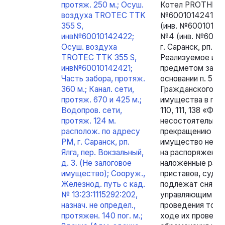
протяж. 250 м.; Осуш.
Котел PROTHERM
воздуха TROTEC TTK
№60010142410);
355 S,
(инв. №60010142
инв№60010142422;
№4 (инв. №60010
Осуш. воздуха
г. Саранск, рп. Ял
TROTEC TTK 355 S,
Реализуемое иму
инв№60010142421;
предметом залог
Часть забора, протяж.
основании п. 5 ст. 
360 м.; Канал. сети,
Гражданского ко
протяж. 670 и 425 м.;
имущества в пор
Водопров. сети,
110, 111, 138 «Фе
протяж. 124 м.
несостоятельнос
располож. по адресу
прекращению прав
РМ, г. Саранск, рп.
имущество не со
Ялга, пер. Вокзальный,
на распоряжение
д. 3. (Не залоговое
наложенные раб
имущество); Сооруж.,
приставов, судеб
Железнод. путь с кад.
подлежат сняти
№ 13:23:1115292:202,
управляющим в у
назнач. не определ.,
проведения торг
протяжен. 140 пог. м.;
ходе их проведен