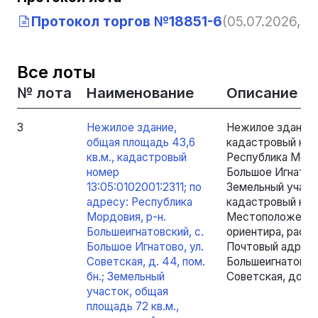
Протокол торгов №18851-6
(05.07.2026, 0
Все лоты
№ лота
Наименование
Описание
3
Нежилое здание,
Нежилое здание, 
общая площадь 43,6
кадастровый номе
кв.м., кадастровый
Республика Мордо
номер
Большое Игнатово,
13:05:0102001:2311; по
Земельный участо
адресу: Республика
кадастровый номе
Мордовия, р-н.
Местоположение
Большеигнатовский, с.
ориентира, распо
Большое Игнатово, ул.
Почтовый адрес 
Советская, д. 44, пом.
Большеигнатовски
бн.; Земельный
Советская, дом 
участок, общая
площадь 72 кв.м.,