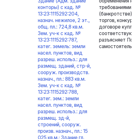
Здание (Адм. здание
обременения не 
конторы) с кад. №
требованиями ч. 
13:23:1115292:204,
(банкротстве)»,
назнач. нежилое, 2 эт.,
торгов, конкурс
общ. пл.: 724,8 кв.м.
договоре купли-п
Зем. уч-к с кад. №
соответствующих
13:23:1115292:787,
разъясняет Поку
катег. земель: земли
самостоятельног
насел. пунктов, вид
разреш. использ.: для
размещ. зданий, стр-й,
сооруж. производств.
назнач., пл.: 883 кв.м.
Зем. уч-к с кад. №
13:23:1115292:788,
катег. зем.: земли
насел. пунктов, вид
разреш. использ.: для
размещ. зд-й,
строений, сооруж.
произв. назнач., пл.: 15
025 кв.м.; Здание гл.