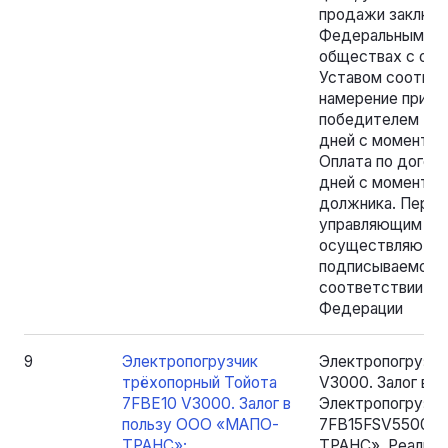
продажи заключа
Федеральным зак
обществах с огр
Уставом соотве
намерение приоб
победителем тор
дней с момента п
Оплата по догов
дней с момента е
должника. Пере
управляющим и п
осуществляются 
подписываемому
соответствии с 
Федерации
9
Электропогрузчик
Электропогрузчи
трёхопорный Тойота
V3000. Залог в
7FBE10 V3000. Залог в
Электропогрузчи
пользу ООО «МАПО-
7FB15FSV5500. З
ТРАНС»;
ТРАНС». Реализ