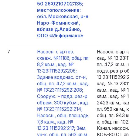
50:26:0210702:135;
местоположение:
обл. Московская, р-н
Наро-Фоминский,
вблизи д.Алабино,
ООО «Информакс»
7
Насосн. с артез.
Насосн. с артез. 
скваж. №11186, общ. пл.
кад. № 13:23:1115
8,2 кв.м., кад. №
пл. 47,2 кв.м., к
13:23:1115292:206;
подз. рез-р объе
Здание водонас. ст-и,
13:23:1115292:214
общ. пл. 47,2 кв.м., кад.
кад. № 13:23:1115
№ 13:23:1115292:208;
кв.м., кад. № 13:2
Сооруж. – подз. рез-р
кв.м., кад. № 13:2
объем. 300 куб.м., кад.
2423 кв.м., кад. 
№ 13:23:1115292:214;
пл. 959 кв.м., кад
Насосн., общ. площадь
общ. пл. 943 кв.м
7,8 кв.м., кад. №
к, общ. пл. 1022 к
13:23:1115292:217; Зем.
Канал. насосн. с
уч-к, общ. пл. 563 кв.м.,
КОВ-80 СТ автома