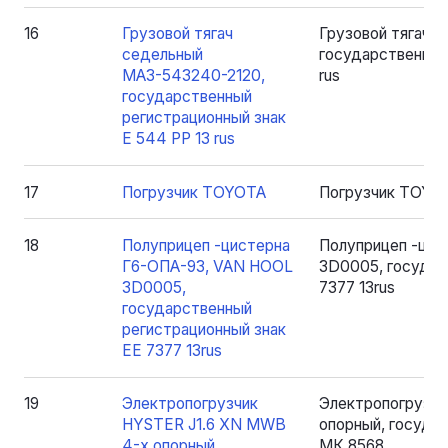
16
Грузовой тягач
Грузовой тягач 
седельный
государственный
МАЗ-543240-2120,
rus
государственный
регистрационный знак
Е 544 РР 13 rus
17
Погрузчик TOYOTA
Погрузчик TOYO
18
Полуприцеп -цистерна
Полуприцеп -цис
Г6-ОПА-93, VAN HOOL
3D0005, государ
3D0005,
7377 13rus
государственный
регистрационный знак
ЕЕ 7377 13rus
19
Электропогрузчик
Электропогрузчи
HYSTER J1.6 XN MWB
опорный, государ
4-х опорный,
МК 8568