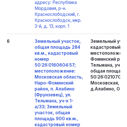
адресу: Республика
Мордовия, р-н.
Краснослободский, г.
Краснослободск, мкр.
3-й, д. 13, корп. 1
6
Земельный участок,
Земельный учас
общая площадь 284
кадастровый но
кв.м., кадастровый
местоположение
номер
Фоминский район
50:26:0160604:57;
Тельмана, уч-к 
местоположение:
общая площадь 
Московская область,
50:26:0210702:
Наро-Фоминский
Московская, р-
район, п. Алабино
д.Алабино, ОО
(Фрунзевец), ул.
Тельмана, уч-к 1-
а/33; Земельный
участок, общая
площадь 900 кв.м.,
кадастровый номер