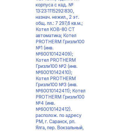
корпуса с кад. №
13:23:1115292:830,
назнач. нежил., 2 эт.
общ. пл.: 7 297,6 кв.м.;
Котел КОВ-80 СТ
автоматика; Котел
PROTHERM Гризли100
№1 (инв.
№60010142409);
Котел PROTHERM
Гризли100 №2 (инв.
№60010142410);
Котел PROTHERM
Гризли100 №3 (инв.
№60010142411); Котел
PROTHERM Гризли100
№4 (инв.
№60010142412).
располож. по адресу
РМ, г. Саранск, рп.
Ялга, пер. Вокзальный,