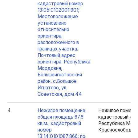
кадастровый номер
13:05:0102001:901;
Местоположение
установлено
относительно
ориентира,
расположенного в
границах участка.
Почтовый адрес
ориентира: Республика
Мордовия,
Большеигнатовский
район, с.Большое
Игнатово, ул.
Советская, дом 44
4
Нежилое помещение,
Нежилое помещен
общая площадь 67,6
кадастровый номе
кв.м., кадастровый
Республика Мордо
номер
Краснослободск, м
13:14:0101087:866; по