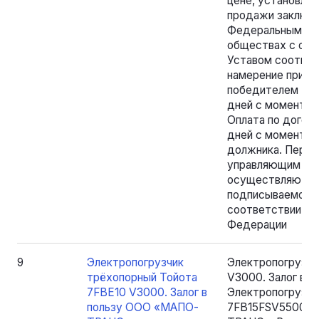
цене, установлен
продажи заключа
Федеральным зак
обществах с огр
Уставом соотве
намерение приоб
победителем тор
дней с момента п
Оплата по догов
дней с момента е
должника. Пере
управляющим и п
осуществляются 
подписываемому
соответствии с 
Федерации
9
Электропогрузчик
Электропогрузчи
трёхопорный Тойота
V3000. Залог в
7FBE10 V3000. Залог в
Электропогрузчи
пользу ООО «МАПО-
7FB15FSV5500. З