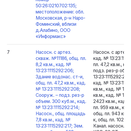
50:26:0210702:135;
местоположение: обл.
Московская, р-н Наро-
Фоминский, вблизи
д.Алабино, ООО
«Информакс»
7
Насосн. с артез.
Насосн. с артез. 
скваж. №11186, общ. пл.
кад. № 13:23:1115
8,2 кв.м., кад. №
пл. 47,2 кв.м., к
13:23:1115292:206;
подз. рез-р объе
Здание водонас. ст-и,
13:23:1115292:214
общ. пл. 47,2 кв.м., кад.
кад. № 13:23:1115
№ 13:23:1115292:208;
кв.м., кад. № 13:2
Сооруж. – подз. рез-р
кв.м., кад. № 13:2
объем. 300 куб.м., кад.
2423 кв.м., кад. 
№ 13:23:1115292:214;
пл. 959 кв.м., кад
Насосн., общ. площадь
общ. пл. 943 кв.м
7,8 кв.м., кад. №
к, общ. пл. 1022 к
13:23:1115292:217; Зем.
Канал. насосн. с