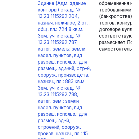
Здание (Адм. здание
обременения не 
конторы) с кад. №
требованиями ч. 
13:23:1115292:204,
(банкротстве)»,
назнач. нежилое, 2 эт.,
торгов, конкурс
общ. пл.: 724,8 кв.м.
договоре купли-п
Зем. уч-к с кад. №
соответствующих
13:23:1115292:787,
разъясняет Поку
катег. земель: земли
самостоятельног
насел. пунктов, вид
разреш. использ.: для
размещ. зданий, стр-й,
сооруж. производств.
назнач., пл.: 883 кв.м.
Зем. уч-к с кад. №
13:23:1115292:788,
катег. зем.: земли
насел. пунктов, вид
разреш. использ.: для
размещ. зд-й,
строений, сооруж.
произв. назнач., пл.: 15