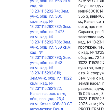
уч-к, общ. пл. 563 кв.м.,
КОВ-80 СТ автома
кад. №
Осуш. воздуха T
13:23:1115292:74; Зем.
инв№6001014242
уч-к, общ. пл. 300
355 S, инв№60010
кв.м., кад. №
м.; Канал. сети, 
13:23:1115292:782; Зем.
сети, протяж. 12
уч-к, общ. пл. 2423
Саранск, рп. Ялга
кв.м., кад. №
залоговое имуще
13:23:1115292:786; Зем.
кад. № 13:23:1115
уч-к, общ. пл. 959 кв.м.,
протяжен. 140 по
кад. №
с кад. № 13:23:11
13:23:1115292:790; Зем.
общ. пл.: 724,8 к
уч-к, общ. пл. 943
13:23:1115292:787
кв.м., кад. №
пунктов, вид раз
13:23:1115292:819;
стр-й, сооруж. пр
Зем.уч-к, общ. пл. 1022
Зем. уч-к с кад. 
кв.м., кад. №
земли насел. пунк
13:23:1115292:822;
размещ. зд-й, стр
Канал. насосн. ст-я,
15 025 кв.м.; Зда
общ. площадь 23,4
13:23:1115292:830,
кв.м. Котел КОВ-80 СТ
297,6 кв.м.; Кот
автоматика; Газ-д,
PROTHERM Гризл