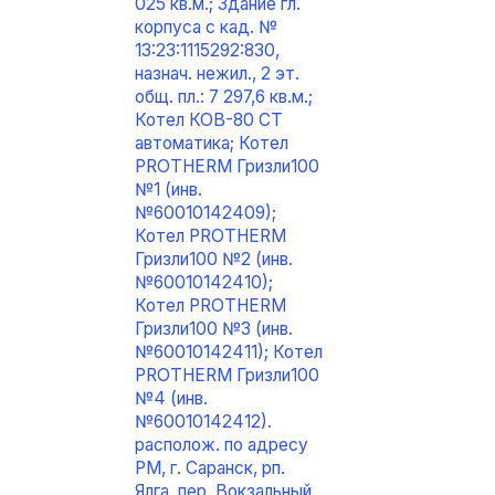
025 кв.м.; Здание гл.
корпуса с кад. №
13:23:1115292:830,
назнач. нежил., 2 эт.
общ. пл.: 7 297,6 кв.м.;
Котел КОВ-80 СТ
автоматика; Котел
PROTHERM Гризли100
№1 (инв.
№60010142409);
Котел PROTHERM
Гризли100 №2 (инв.
№60010142410);
Котел PROTHERM
Гризли100 №3 (инв.
№60010142411); Котел
PROTHERM Гризли100
№4 (инв.
№60010142412).
располож. по адресу
РМ, г. Саранск, рп.
Ялга, пер. Вокзальный,