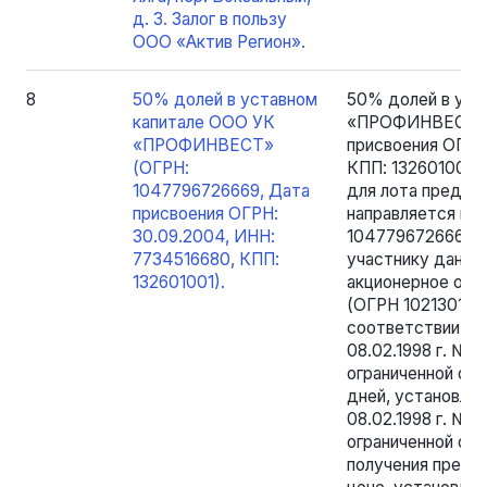
д. 3. Залог в пользу
ООО «Актив Регион».
8
50% долей в уставном
50% долей в уст
капитале ООО УК
«ПРОФИНВЕСТ» (
«ПРОФИНВЕСТ»
присвоения ОГРН
(ОГРН:
КПП: 132601001)
1047796726669, Дата
для лота предло
присвоения ОГРН:
направляется в
30.09.2004, ИНН:
1047796726669, 
7734516680, КПП:
участнику данно
132601001).
акционерное об
(ОГРН 102130106
соответствии с 
08.02.1998 г. № 
ограниченной от
дней, установле
08.02.1998 г. № 
ограниченной от
получения предл