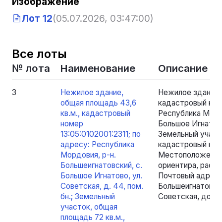
Изображение
Лот 12
(05.07.2026, 03:47:00)
Все лоты
№ лота
Наименование
Описание
3
Нежилое здание,
Нежилое здание, 
общая площадь 43,6
кадастровый номе
кв.м., кадастровый
Республика Мордо
номер
Большое Игнатово,
13:05:0102001:2311; по
Земельный участо
адресу: Республика
кадастровый номе
Мордовия, р-н.
Местоположение
Большеигнатовский, с.
ориентира, распо
Большое Игнатово, ул.
Почтовый адрес 
Советская, д. 44, пом.
Большеигнатовски
бн.; Земельный
Советская, дом 
участок, общая
площадь 72 кв.м.,