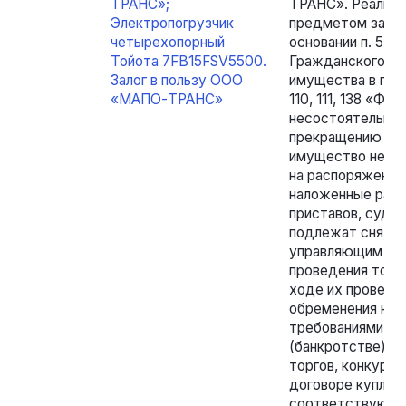
ТРАНС»;
ТРАНС». Реализ
Электропогрузчик
предметом зало
четырехопорный
основании п. 5 ст. 
Тойота 7FB15FSV5500.
Гражданского ко
Залог в пользу ООО
имущества в пор
«МАПО-ТРАНС»
110, 111, 138 «Фе
несостоятельнос
прекращению прав
имущество не со
на распоряжение
наложенные раб
приставов, судеб
подлежат сняти
управляющим в у
проведения торг
ходе их проведен
обременения не 
требованиями ч. 
(банкротстве)»,
торгов, конкурс
договоре купли-п
соответствующих