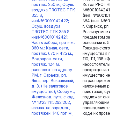
протяж. 250 м.; Осуш.
Котел PROTHERM
воздуха TROTEC TTK
№60010142410);
355 S,
(инв. №60010142
инв№60010142422;
№4 (инв. №60010
Осуш. воздуха
г. Саранск, рп. Ял
TROTEC TTK 355 S,
Реализуемое иму
инв№60010142421;
предметом залог
Часть забора, протяж.
основании п. 5 ст. 
360 м.; Канал. сети,
Гражданского ко
протяж. 670 и 425 м.;
имущества в пор
Водопров. сети,
110, 111, 138 «Фе
протяж. 124 м.
несостоятельнос
располож. по адресу
прекращению прав
РМ, г. Саранск, рп.
имущество не со
Ялга, пер. Вокзальный,
на распоряжение
д. 3. (Не залоговое
наложенные раб
имущество); Сооруж.,
приставов, судеб
Железнод. путь с кад.
подлежат сняти
№ 13:23:1115292:202,
управляющим в у
назнач. не определ.,
проведения торг
протяжен. 140 пог. м.;
ходе их проведен