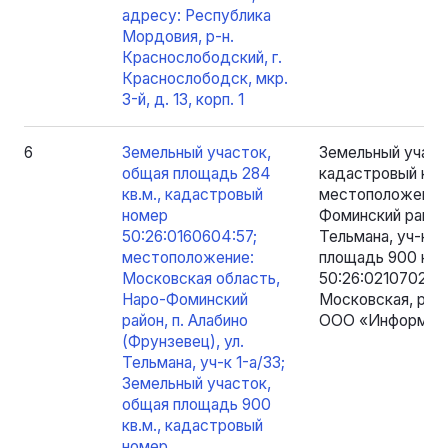
адресу: Республика
Мордовия, р-н.
Краснослободский, г.
Краснослободск, мкр.
3-й, д. 13, корп. 1
6
Земельный участок,
Земельный участо
общая площадь 284
кадастровый ном
кв.м., кадастровый
местоположение:
номер
Фоминский район,
50:26:0160604:57;
Тельмана, уч-к 1
местоположение:
площадь 900 кв.
Московская область,
50:26:0210702:13
Наро-Фоминский
Московская, р-н 
район, п. Алабино
ООО «Информак
(Фрунзевец), ул.
Тельмана, уч-к 1-а/33;
Земельный участок,
общая площадь 900
кв.м., кадастровый
номер