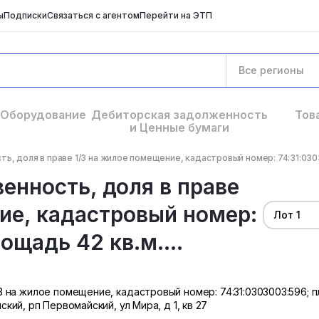
ы
Подписки
Связаться с агентом
Перейти на ЭТП
Все регионы
Оборудование
Дебиторская задолженность
Тов
и Ценные бумаги
, доля в праве 1/3 на жилое помещение, кадастровый номер: 74:31:0303
енность, доля в праве
ие, кадастровый номер:
Лот 1
ощадь 42 кв.м....
3 на жилое помещение, кадастровый номер: 74:31:0303003:596; 
ский, рп Первомайский, ул Мира, д 1, кв 27