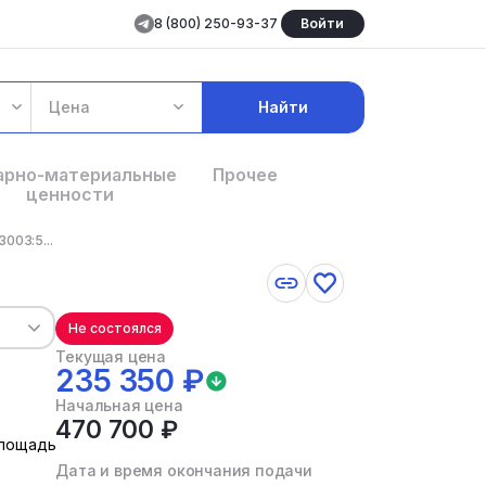
8 (800) 250-93-37
Войти
Цена
Найти
арно-материальные
Прочее
ценности
003:5...
Не состоялся
Текущая цена
235 350 ₽
Начальная цена
470 700 ₽
площадь
Дата и время окончания подачи