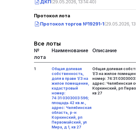
ДКП
(29.05.2026, 13:14:40)
Протокол лота
Протокол торгов №19291-1
(29.05.2026, 13
Все лоты
№
Наименование
Описание
лота
1
Общая долевая
Общая долевая собств
собственность,
1/3 на жилое помеще
доля в праве 1/3 на
номер: 74:31:0303003:
жилое помещение,
адрес: Челябинская о
кадастровый
Коркинский, рп Первом
номер:
кв 27
74:31:0303003:596;
площадь 42 кв.м.,
адрес: Челябинская
область, р-н
Коркинский, рп
Первомайский, ул
Мира, д 1, кв 27