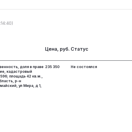
:14:40)
Цена, руб.
Статус
енность, доля в праве
235 350
Не состоялся
ние, кадастровый
596; площадь 42 кв.м.,
бласть, р-н
айский, ул Мира, д 1,