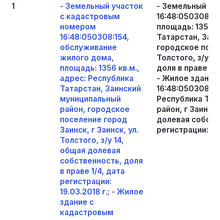
1
- Земельный участок
- Земельный уч
с кадастровым
16:48:050308:1
номером
площадь: 1356 к
16:48:050308:154,
Татарстан, Заи
обслуживание
городское посел
жилого дома,
Толстого, з/у 1
площадь: 1356 кв.м.,
доля в праве 1/4
адрес: Республика
- Жилое здание
Татарстан, Заинский
16:48:050308:337
муниципальный
Республика Тат
район, городское
район, г Заинск,
поселение город
долевая собстве
Заинск, г Заинск, ул.
регистрации: 19.
Толстого, з/у 14,
общая долевая
собственность, доля
в праве 1/4, дата
регистрации:
19.03.2018 г.; - Жилое
здание с
кадастровым