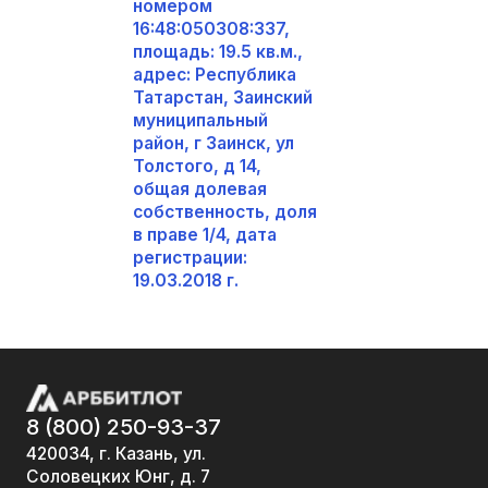
номером
16:48:050308:337,
площадь: 19.5 кв.м.,
адрес: Республика
Татарстан, Заинский
муниципальный
район, г Заинск, ул
Толстого, д 14,
общая долевая
собственность, доля
в праве 1/4, дата
регистрации:
19.03.2018 г.
8 (800) 250-93-37
420034, г. Казань, ул.
Соловецких Юнг, д. 7