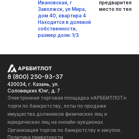
Ивановская, г
предварительно
Заволжск, ул Мира,
место по телефо
дом 40, квартира 4
Находится в долевой
собственности,
размер доли: 1/3
8 (800) 250-93-37
420034, г. Казань, ул.
Соловецких Юнг, д. 7
Электронная торговая площадка «АРББИТЛОТ»:
торги по банкротству, лоты по продаже
имущества должников физических лиц и
юридических лиц на онлайн-аукционах.
Организация торгов по банкротству и закупок.
Политика приватности