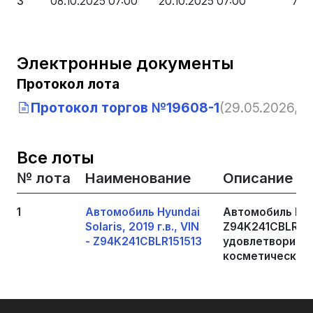
3
08.10.2025 07:00
20.10.2025 07:00
772
Электронные документы
Протокол лота
Протокол торгов №19608-1
(29.05.2026, 13
Все лоты
№ лота
Наименование
Описание
1
Автомобиль Hyundai
Автомобиль Hyund
Solaris, 2019 г.в., VIN
Z94K241CBLR151
- Z94K241CBLR151513
удовлетворител
косметические