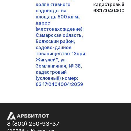
коллективного
кадастровый (у
садоводства,
63:17:0404004:
площадь 500 кв.м.,
адрес
(местонахождение):
Самарская область,
Волжский район,
садово-дачное
товарищество "Зори
Жигулей", ул.
Земляничная, № 38,
кадастровый
(условный) номер:
63:17:0404004:2059
8 (800) 250-93-37
420034, г. Казань, ул.