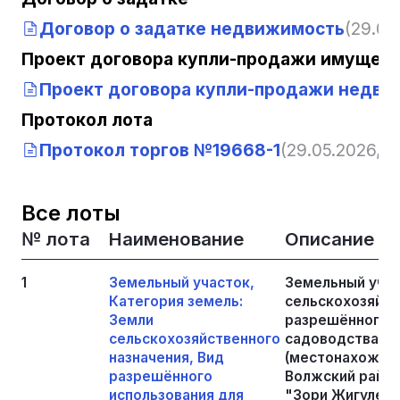
Договор о задатке недвижимость
(29.05
Проект договора купли-продажи имущест
Проект договора купли-продажи недв
Протокол лота
Протокол торгов №19668-1
(29.05.2026, 1
Все лоты
№ лота
Наименование
Описание
1
Земельный участок,
Земельный учас
Категория земель:
сельскохозяйст
Земли
разрешённого и
сельскохозяйственного
садоводства, п
назначения, Вид
(местонахожден
разрешённого
Волжский район
использования для
"Зори Жигулей",