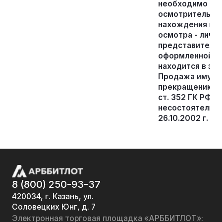
необходимо пр
осмотрительнос
нахождения иму
осмотра - лично
представителя
оформленной д
находится в зал
Продажа имущес
прекращению прав
ст. 352 ГК РФ и а
несостоятельно
26.10.2002 г. №
8 (800) 250-93-37
420034, г. Казань, ул.
Соловецких Юнг, д. 7
Электронная торговая площадка «АРББИТЛОТ»: