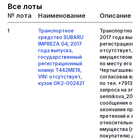
Все лоты
№ лота
Наименование
Описание
1
Транспортное
Транспортное с
средство SUBARU
2017 года выпу
IMPREZA G4, 2017
регистрационны
года выпуска,
отсутствует, к
государственный
имуществом: С
регистрационный
по месту его на
номер Т442МЕ19,
Чертыгашева 19
VIN: отсутствует,
согласовав вр
кузов GK2-002421
по тел. +791345
запроса на эле
sennikova_2025
сообщения о пр
окончания прие
претензий к А
относительно т
имущества (лота
покупателю дей