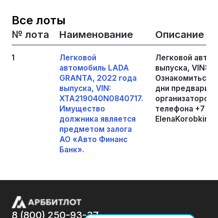
Все лоты
№ лота
Наименование
Описание
1
Легковой
Легковой автом
автомобиль LADA
выпуска, VIN: 
GRANTA, 2022 года
Ознакомиться с
выпуска, VIN:
дни предварите
XTA219040N0840717.
организатором 
Имущество
телефона +7 99
должника является
ElenaKorobkina.t
предметом залога
АО «Авто Финанс
Банк».
8 (800) 250-93-37