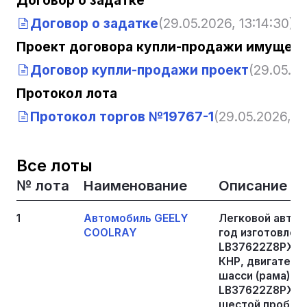
Договор о задатке
(29.05.2026, 13:14:30)
Проект договора купли-продажи имущест
Договор купли-продажи проект
(29.05.20
Протокол лота
Протокол торгов №19767-1
(29.05.2026, 13
Все лоты
№ лота
Наименование
Описание
1
Автомобиль GEELY
Легковой автом
COOLRAY
год изготовлени
LB37622Z8PХ509
КНР, двигатель
шасси (рама) № 
LB37622Z8PХ509
шестой пробег