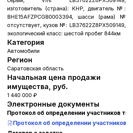
серый, VIN: LB37622Z8PХ509149,
изготовитель (страна): КНР, двигатель №:
BHE15AFZPCGB0003394, шасси (рама) №
отсутствует, кузов №: LB37622Z8PХ509149,
экологический класс: шестой пробег 844км
Категория
Автомобили
Регион
Саратовская область
Начальная цена продажи
имущества, руб.
1 440 000 ₽
Электронные документы
Протокол об определении участников тор
Протокол об определении участников т
Договор о задатке