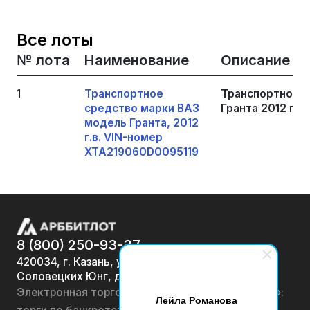
Все лоты
№ лота
Наименование
Описание
1
Транспортное
Транспортное с
средство марки ВАЗ
Гранта 2012 г.
модель Гранта, 2012
г.в. VIN-номер
XTA219060D0095119
8 (800) 250-93-37
420034, г. Казань, ул.
Соловецких Юнг, д. 7
Электронная торговая площадка «АРББИТЛОТ»:
Лейла Романова