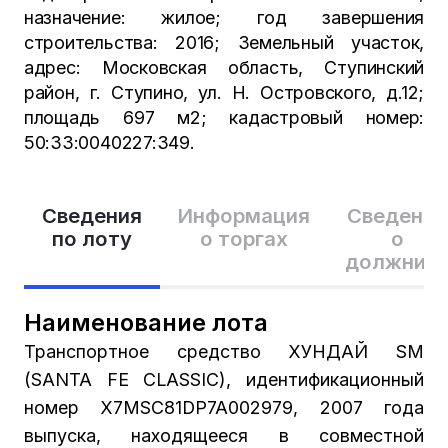
назначение: жилое; год завершения
строительства: 2016; Земельный участок,
адрес: Московская область, Ступинский
район, г. Ступино, ул. Н. Островского, д.12;
площадь 697 м2; кадастровый номер:
50:33:0040227:349.
Сведения
Информация
Сведения
по лоту
о торгах
о
должник
Наименование лота
Транспортное средство ХУНДАЙ SМ
(SАNТА FЕ СLАSSIС), идентификационный
номер X7MSC81DP7A002979, 2007 года
выпуска, находящееся в совместной