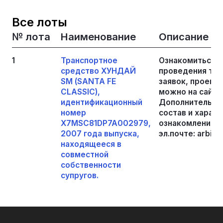
Все лоты
№ лота
Наименование
Описание
1
Транспортное
Ознакомиться с
средство ХУНДАЙ
проведения тор
SМ (SАNТА FЕ
заявок, проект
СLАSSIС),
можно на сайте: h
идентификационный
Дополнительная
номер
состав и харак
X7MSC81DP7A002979,
ознакомления с
2007 года выпуска,
эл.почте: arbitr
находящееся в
совместной
собственности
супругов.