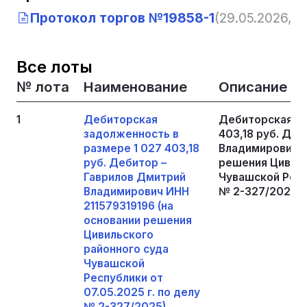
Протокол торгов №19858-1
(29.05.2026, 13
Все лоты
№ лота
Наименование
Описание
1
Дебиторская
Дебиторская за
задолженность в
403,18 руб. Де
размере 1 027 403,18
Владимирович И
руб. Дебитор –
решения Цивиль
Гаврилов Дмитрий
Чувашской Респу
Владимирович ИНН
№ 2-327/2025)
211579319196 (на
основании решения
Цивильского
районного суда
Чувашской
Республики от
07.05.2025 г. по делу
№ 2-327/2025)