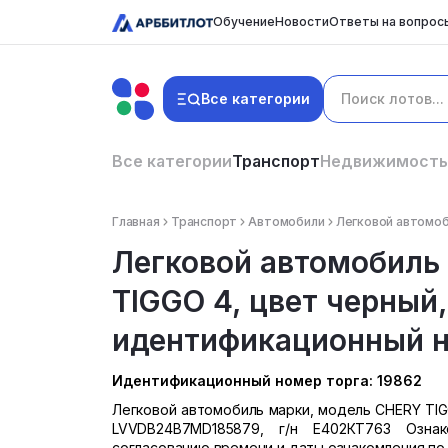
Обучение
Новости
Ответы на вопрос
Все категории
Все категории
Транспорт
Недвижимость
Главная
Транспорт
Автомобили
Легковой автомоби
Легковой автомобиль
TIGGO 4, цвет черный,
идентификационный но
Идентификационный номер торга: 19862
Легковой автомобиль марки, модель CHERY TIGG
LVVDB24B7MD185879, г/н Е402КТ763 Озна
согласованию времени и даты ознакомления по 