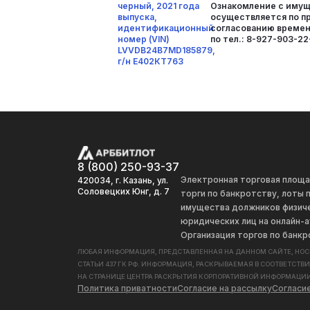
черный, 2021 года
Ознакомление с иму
выпуска,
осуществляется по п
идентификационный
согласованию времен
номер (VIN)
по тел.: 8-927-903-22
LVVDB24B7MD185879,
г/н Е402КТ763
8 (800) 250-93-37
Электронная торговая площ
420034, г. Казань, ул.
Соловецких Юнг, д. 7
торги по банкротству, лоты
имущества должников физиче
юридических лиц на онлайн-а
Организация торгов по банкр
ЛЮБАЯ ИНФОРМАЦИЯ, ПРЕДСТАВЛЕННАЯ НА ДАННОМ САЙТЕ, НО
СТАТЬИ 437 ГК РФ. ИНФОРМАЦИЯ, РАСКРЫВАЕМАЯ В СООТВЕТСТВ
НА СТРАНИЦЕ ЦЕНТРА РАСКРЫТИЯ КОРПОРАТИВНОЙ ИНФОРМАЦИИ
Политика приватности
Согласие на рассылку
Согласи