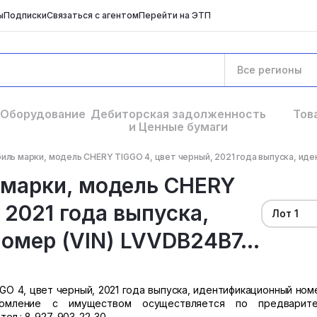
ы
Подписки
Связаться с агентом
Перейти на ЭТП
Все регионы
Оборудование
Дебиторская задолженность
Тов
и Ценные бумаги
ль марки, модель CHERY TIGGO 4, цвет черный, 2021 года выпуска, иден
 марки, модель CHERY
 2021 года выпуска,
Лот 1
мер (VIN) LVVDB24B7...
O 4, цвет черный, 2021 года выпуска, идентификационный номе
комление с имуществом осуществляется по предварите
тел.: 8-927-903-22-30