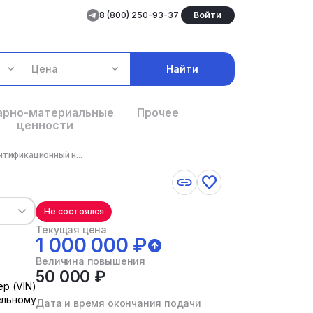
8 (800) 250-93-37
Войти
Цена
Найти
арно-материальные
Прочее
ценности
тификационный н...
Не состоялся
Текущая цена
1 000 000 ₽
Величина повышения
50 000 ₽
р (VIN)
льному
Дата и время окончания подачи