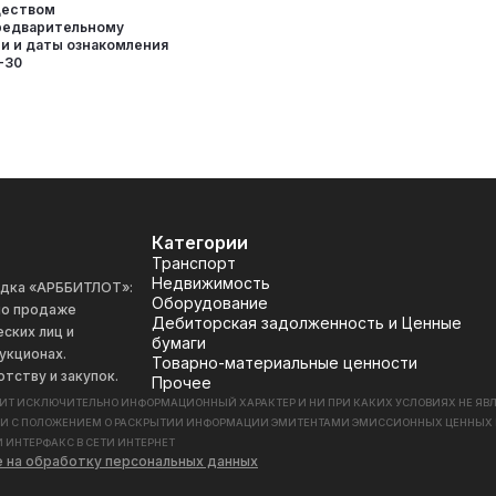
ществом
редварительному
и и даты ознакомления
-30
Категории
Транспорт
Недвижимость
адка «АРББИТЛОТ»:
Оборудование
 по продаже
Дебиторская задолженность и Ценные
ских лиц и
бумаги
укционах.
Товарно-материальные ценности
отству и закупок.
Прочее
СИТ ИСКЛЮЧИТЕЛЬНО ИНФОРМАЦИОННЫЙ ХАРАКТЕР И НИ ПРИ КАКИХ УСЛОВИЯХ НЕ Я
ИИ С ПОЛОЖЕНИЕМ О РАСКРЫТИИ ИНФОРМАЦИИ ЭМИТЕНТАМИ ЭМИССИОННЫХ ЦЕННЫХ БУМАГ
 ИНТЕРФАКС В СЕТИ ИНТЕРНЕТ
е на обработку персональных данных