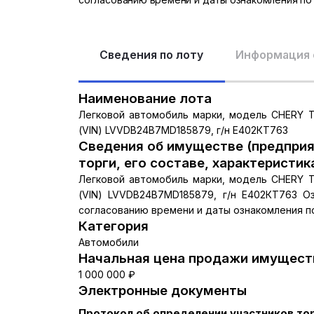
Сведения по лоту
Информация 
Наименование лота
Легковой автомобиль марки, модель CHERY T
(VIN) LVVDB24B7MD185879, г/н Е402КТ763
Сведения об имуществе (предприя
торги, его составе, характеристик
Легковой автомобиль марки, модель CHERY T
(VIN) LVVDB24B7MD185879, г/н Е402КТ763 
согласованию времени и даты ознакомления по
Категория
Автомобили
Начальная цена продажи имуществ
1 000 000 ₽
Электронные документы
Протокол об определении участников то