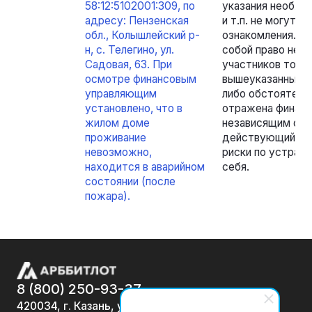
58:12:5102001:309, по
указания необхо
адресу: Пензенская
и т.п. не могут 
обл., Колышлейский р-
ознакомления. Ор
н, с. Телегино, ул.
собой право не о
Садовая, 63. При
участников торг
осмотре финансовым
вышеуказанных ус
управляющим
либо обстоятель
установлено, что в
отражена финан
жилом доме
независящим от н
проживание
действующий раз
невозможно,
риски по устран
находится в аварийном
себя.
состоянии (после
пожара).
8 (800) 250-93-37
420034, г. Казань, ул.