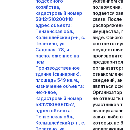
подсобного
указанием сведе
хозяйства,
полномочия, рек
кадастровый номер
подается заявл
58:12:5102001:18
связи. После п
адрес объекта:
распоряжении д
Пензенская обл.,
имущества, пре
Колышлейский р-н, с.
виде. Ознакомл
Телегино, ул.
соответствующ
Садовая, 78, и
осуществляется
расположенное на
производится в
нем
предварительно
Производственное
организатором т
здание (свинарник),
ознакомлений б
площадь 549 кв.м.,
сведений, анони
назначение объекта:
являться основ
нежилое,
Организатор то
кадастровый номер
не отвечать на
58:12:1806001:52,
участников тор
адрес объекта:
вышеуказанных 
Пензенская обл.,
каких-либо обс
Колышлейский р-н, с.
которых не бы
Телегино, ул.
управляющим по