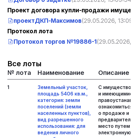
Проект договора купли-продажи имущест
проектДКП-Максимов
(29.05.2026, 13:09:
Протокол лота
Протокол торгов №19886-1
(29.05.2026, 1
Все лоты
№ лота
Наименование
Описание
1
Земельный участок,
С имуществом,
площадь 5406 кв.м.,
и имеющимися 
категория: земли
правоустанавл
поселений (земли
ознакомиться с
населенных пунктов),
о продаже и до
вид разрешенного
предварительно
использования: для
место путем на
ведения личного
электронную по