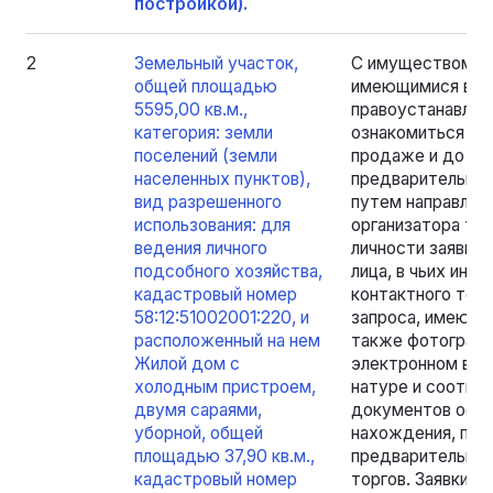
постройкой).
2
Земельный участок,
С имуществом, я
общей площадью
имеющимися в о
5595,00 кв.м.,
правоустанавли
категория: земли
ознакомиться с 
поселений (земли
продаже и до око
населенных пунктов),
предварительно 
вид разрешенного
путем направлен
использования: для
организатора тор
ведения личного
личности заявите
подсобного хозяйства,
лица, в чьих инт
кадастровый номер
контактного теле
58:12:51002001:220, и
запроса, имеющи
расположенный на нем
также фотографи
Жилой дом с
электронном вид
холодным пристроем,
натуре и соотве
двумя сараями,
документов осущ
уборной, общей
нахождения, про
площадью 37,90 кв.м.,
предварительном
кадастровый номер
торгов. Заявки н