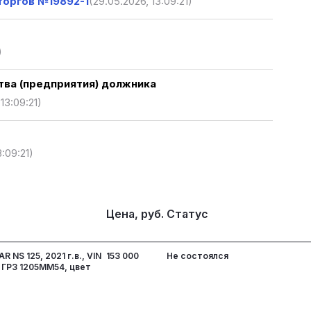
торгов №19892-1
(29.05.2026, 13:09:21)
)
ва (предприятия) должника
13:09:21)
3:09:21)
Цена, руб.
Статус
 NS 125, 2021 г.в., VIN
153 000
Не состоялся
ГРЗ 1205ММ54, цвет