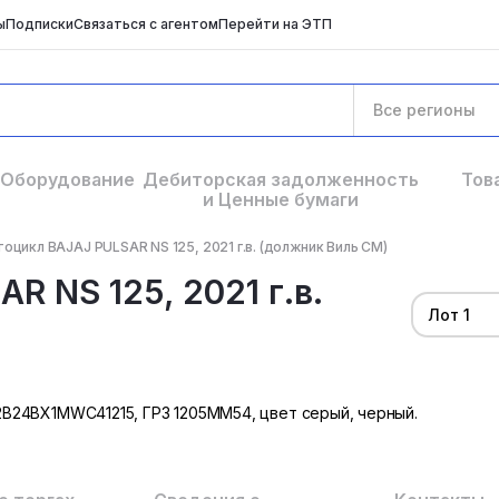
ы
Подписки
Связаться с агентом
Перейти на ЭТП
Все регионы
Оборудование
Дебиторская задолженность
Тов
и Ценные бумаги
оцикл BAJAJ PULSAR NS 125, 2021 г.в. (должник Виль СМ)
R NS 125, 2021 г.в.
Лот 1
MD2B24BX1MWC41215, ГРЗ 1205ММ54, цвет серый, черный.