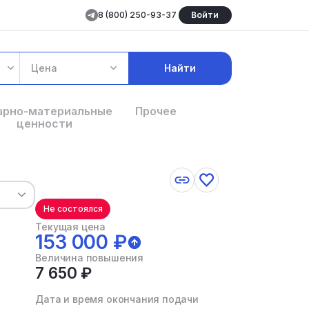
8 (800) 250-93-37
Войти
Цена
Найти
арно-материальные
Прочее
ценности
Не состоялся
Текущая цена
153 000 ₽
Величина повышения
7 650 ₽
Дата и время окончания подачи