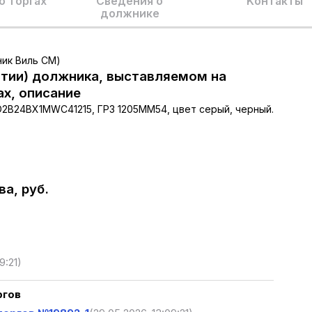
о торгах
Сведения о
Kонтакты
должнике
ник Виль СМ)
тии) должника, выставляемом на
ах, описание
 MD2B24BX1MWC41215, ГРЗ 1205ММ54, цвет серый, черный.
а, руб.
9:21)
ргов