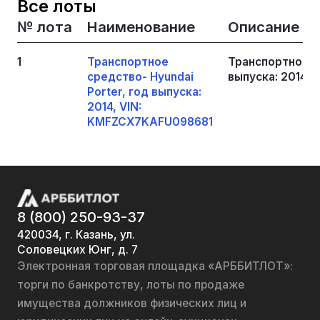
Все лоты
№ лота
Наименование
Описание
1
Транспортное
Транспортное ср
средство- Hyundai
выпуска: 2014,
Porter, год выпуска:
2014, VIN:
KMFZCX7KAFU098681
8 (800) 250-93-37
420034, г. Казань, ул.
Соловецких Юнг, д. 7
Электронная торговая площадка «АРББИТЛОТ»:
торги по банкротству, лоты по продаже
имущества должников физических лиц и