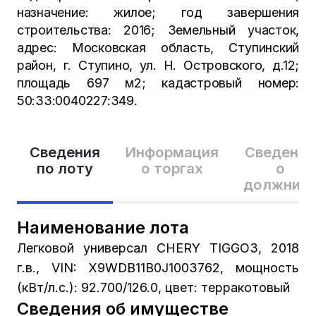
назначение: жилое; год завершения
строительства: 2016; Земельный участок,
адрес: Московская область, Ступинский
район, г. Ступино, ул. Н. Островского, д.12;
площадь 697 м2; кадастровый номер:
50:33:0040227:349.
Сведения
Информация
Сведения
по лоту
о торгах
о
должник
Наименование лота
Легковой универсал CHERY TIGGO3, 2018
г.в., VIN: X9WDB11B0J1003762, мощность
(кВт/л.с.): 92.700/126.0, цвет: терракотовый
Сведения об имуществе