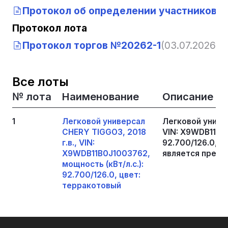
Протокол об определении участников т
Протокол лота
Протокол торгов №20262-1
(03.07.2026, 0
Все лоты
№ лота
Наименование
Описание
1
Легковой универсал
Легковой универ
CHERY TIGGO3, 2018
VIN: X9WDB11B0J
г.в., VIN:
92.700/126.0, 
X9WDB11B0J1003762,
является предм
мощность (кВт/л.с.):
92.700/126.0, цвет:
терракотовый