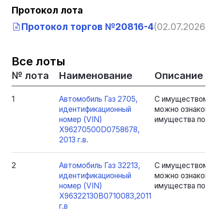
Протокол лота
Протокол торгов №20816-4
(02.07.2026, 1
Все лоты
№ лота
Наименование
Описание
1
Автомобиль Газ 2705,
С имуществом, я
идентификационный
можно ознакомит
номер (VIN)
имущества по пр
Х96270500D0758678,
2013 г.в.
2
Автомобиль Газ 32213,
С имуществом, я
идентификационный
можно ознакомит
номер (VIN)
имущества по пр
X96322130B0710083,2011
г.в