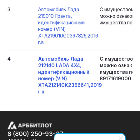
3
Автомобиль Лада
С имуществом, я
219010 Гранта,
можно ознакомит
идентификационный
имущества по пр
номер (VIN)
XTA219010G0397826,2016
г.в
4
Автомобиль Лада
С имуществом,
212140 LADA 4X4,
можно ознакоми
идентификационный
имущества по п
номер (VIN)
89171619000
XTA212140K2356641,2019
г.в
8 (800) 250-93-37