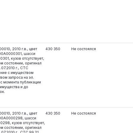
010, 2010 г.в., цвет
430 350
Не состоялся
700A0000301, шасси
301, кузов отсутствует,
м состоянии, оригинал
.07.2010 г., СТС
ение с имуществом
вом запроса на эл.
u с момента публикации
имущества и до
ок.
010, 2010 г.в., цвет
430 350
Не состоялся
700A0000298, шасси
298, кузов отсутствует,
м состоянии, оригинал
07.2010 г., СТС 99 21