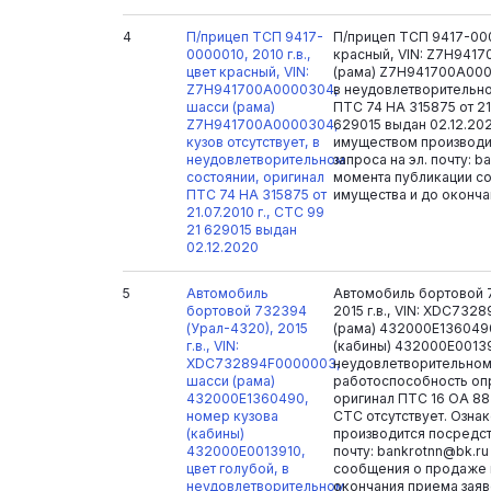
4
П/прицеп ТСП 9417-
П/прицеп ТСП 9417-0000
0000010, 2010 г.в.,
красный, VIN: Z7H941
цвет красный, VIN:
(рама) Z7H941700A0000
Z7H941700A0000304,
в неудовлетворительно
шасси (рама)
ПТС 74 НА 315875 от 21.
Z7H941700A0000304,
629015 выдан 02.12.20
кузов отсутствует, в
имуществом производи
неудовлетворительном
запроса на эл. почту: b
состоянии, оригинал
момента публикации с
ПТС 74 НА 315875 от
имущества и до оконча
21.07.2010 г., СТС 99
21 629015 выдан
02.12.2020
5
Автомобиль
Автомобиль бортовой 
бортовой 732394
2015 г.в., VIN: XDC73
(Урал-4320), 2015
(рама) 432000Е136049
г.в., VIN:
(кабины) 432000Е00139
XDC732894F0000003,
неудовлетворительном 
шасси (рама)
работоспособность оп
432000Е1360490,
оригинал ПТС 16 ОА 88
номер кузова
СТС отсутствует. Озна
(кабины)
производится посредст
432000Е0013910,
почту: bankrotnn@bk.r
цвет голубой, в
сообщения о продаже 
неудовлетворительном
окончания приема заяв