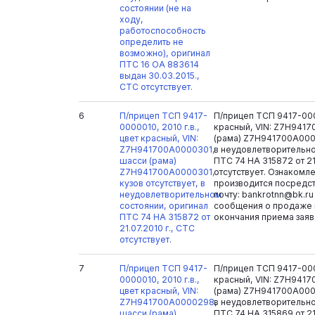
состоянии (не на
ходу,
работоспособность
определить не
возможно), оригинал
ПТС 16 ОА 883614
выдан 30.03.2015.,
СТС отсутствует.
6
П/прицеп ТСП 9417-
П/прицеп ТСП 9417-0000
0000010, 2010 г.в.,
красный, VIN: Z7H941
цвет красный, VIN:
(рама) Z7H941700A0000
Z7H941700A0000301,
в неудовлетворительно
шасси (рама)
ПТС 74 НА 315872 от 21
Z7H941700A0000301,
отсутствует. Ознакомл
кузов отсутствует, в
производится посредст
неудовлетворительном
почту: bankrotnn@bk.r
состоянии, оригинал
сообщения о продаже 
ПТС 74 НА 315872 от
окончания приема заяв
21.07.2010 г., СТС
отсутствует.
7
П/прицеп ТСП 9417-
П/прицеп ТСП 9417-0000
0000010, 2010 г.в.,
красный, VIN: Z7H941
цвет красный, VIN:
(рама) Z7H941700A0000
Z7H941700A0000298,
в неудовлетворительно
шасси (рама)
ПТС 74 НА 315869 от 21.