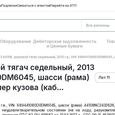
ы
Подписки
Связаться с агентом
Перейти на ЭТП
Все регионы
Оборудование
Дебиторская задолженность
Тов
и Ценные бумаги
 44108, грузовой тягач седельный, 2013 г.в., VIN: X89441080D0DM6045, 
й тягач седельный, 2013
D0DM6045, шасси (рама)
Лот 11
р кузова (каб...
 г.в., VIN: X89441080D0DM6045, шасси (рама) 44108NC2432626
в неудовлетворительном состоянии (не на ходу, разукомпле
оригинал ПТС 82 ОН 613582 от 12.04.2017 г., СТС 99 11 48760