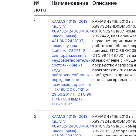
№
Наименование
Описание
лота
1
КАМАЗ 43118, 2013
КАМАЗ 43118, 2013 г.в.,
г.в., VIN:
X89732424D0DM6046, 
X89732424D0DM6046,
43118NC2431807, номер
шасси (рама)
2327442, цвет оранжев
43118NC2431807,
неудовлетворительном 
номер кузова
работоспособность оп
(кабины) 2327442,
оригинал ПТС 86 ОС 051
цвет оранжевый, в
СТС 99 11 487604 выдан 
неудовлетворительном
Ознакомление с имуще
состоянии (не на
посредством запроса на
ходу,
bankrotnn@bk.ru с мом
работоспособность
сообщения о продаже 
определить не
окончания приема заяв
возможно), оригинал
ПТС 86 ОС 051121 от
29.06.2017 г., СТС 99
11 487604 выдан
17.07.2019 г.
2
КАМАЗ 43118, 2013
КАМАЗ 43118, 2013 г.в.,
г.в., VIN:
X89732424D0DM6049, 
X89732424D0DM6049,
43118NC2431831, номер
шасси (рама)
2327232, цвет оранже
43118NC2431831,
неудовлетворительном 