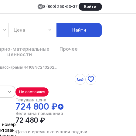
8 (800) 250-93-37
Войти
Цена
Найти
арно-материальные
Прочее
ценности
шасси (рама) 44108NC243262...
Не состоялся
Текущая цена
724 800 ₽
Величина повышения
72 480 ₽
, номер
ктован,
Дата и время окончания подачи
9 выдан