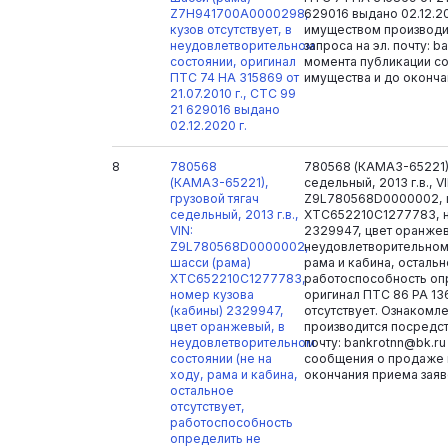
Z7H941700A0000298,
629016 выдано 02.12.2
кузов отсутствует, в
имуществом производи
неудовлетворительном
запроса на эл. почту: b
состоянии, оригинал
момента публикации с
ПТС 74 НА 315869 от
имущества и до оконча
21.07.2010 г., СТС 99
21 629016 выдано
02.12.2020 г.
8
780568
780568 (КАМАЗ-65221),
(КАМАЗ-65221),
седельный, 2013 г.в., VI
грузовой тягач
Z9L780568D0000002, 
седельный, 2013 г.в.,
XTC652210C1277783, н
VIN:
2329947, цвет оранжев
Z9L780568D0000002,
неудовлетворительном 
шасси (рама)
рама и кабина, остальн
XTC652210C1277783,
работоспособность оп
номер кузова
оригинал ПТС 86 РА 136
(кабины) 2329947,
отсутствует. Ознакомл
цвет оранжевый, в
производится посредст
неудовлетворительном
почту: bankrotnn@bk.r
состоянии (не на
сообщения о продаже 
ходу, рама и кабина,
окончания приема заяв
остальное
отсутствует,
работоспособность
определить не