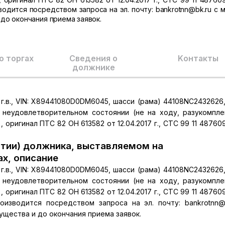
водится посредством запроса на эл. почту: bankrotnn@bk.ru с 
до окончания приема заявок.
о торгах
Сведения о
Kонтакты
должнике
 г.в., VIN: X89441080D0DM6045, шасси (рама) 44108NC2432626
в неудовлетворительном состоянии (не на ходу, разукомпле
оригинал ПТС 82 ОН 613582 от 12.04.2017 г., СТС 99 11 48760
тии) должника, выставляемом на
ах, описание
 г.в., VIN: X89441080D0DM6045, шасси (рама) 44108NC2432626
в неудовлетворительном состоянии (не на ходу, разукомпле
оригинал ПТС 82 ОН 613582 от 12.04.2017 г., СТС 99 11 48760
роизводится посредством запроса на эл. почту: bankrotnn@
щества и до окончания приема заявок.