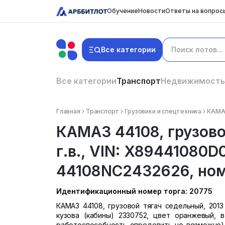
Обучение
Новости
Ответы на вопрос
Все категории
Все категории
Транспорт
Недвижимость
Главная
Транспорт
Грузовики и спецтехника
КАМАЗ
КАМАЗ 44108, грузово
г.в., VIN: X89441080
44108NC2432626, номе
Идентификационный номер торга: 20775
КАМАЗ 44108, грузовой тягач седельный, 2013
кузова (кабины) 2330752, цвет оранжевый, 
работоспособность определить не возможно), 