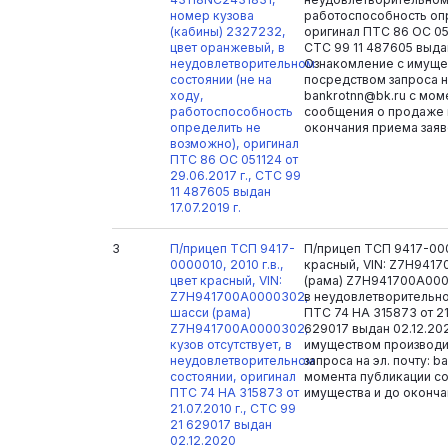
номер кузова
работоспособность оп
(кабины) 2327232,
оригинал ПТС 86 ОС 051
цвет оранжевый, в
СТС 99 11 487605 выдан 
неудовлетворительном
Ознакомление с имуще
состоянии (не на
посредством запроса на
ходу,
bankrotnn@bk.ru с мом
работоспособность
сообщения о продаже 
определить не
окончания приема заяв
возможно), оригинал
ПТС 86 ОС 051124 от
29.06.2017 г., СТС 99
11 487605 выдан
17.07.2019 г.
3
П/прицеп ТСП 9417-
П/прицеп ТСП 9417-0000
0000010, 2010 г.в.,
красный, VIN: Z7H941
цвет красный, VIN:
(рама) Z7H941700A0000
Z7H941700A0000302,
в неудовлетворительно
шасси (рама)
ПТС 74 НА 315873 от 21.
Z7H941700A0000302,
629017 выдан 02.12.20
кузов отсутствует, в
имуществом производи
неудовлетворительном
запроса на эл. почту: b
состоянии, оригинал
момента публикации с
ПТС 74 НА 315873 от
имущества и до оконча
21.07.2010 г., СТС 99
21 629017 выдан
02.12.2020