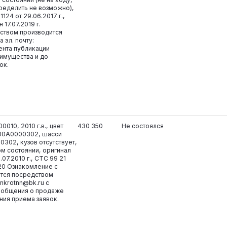
ределить не возможно),
124 от 29.06.2017 г.,
17.07.2019 г.
ством производится
 эл. почту:
ента публикации
имущества и до
ок.
010, 2010 г.в., цвет
430 350
Не состоялся
700A0000302, шасси
302, кузов отсутствует,
м состоянии, оригинал
07.2010 г., СТС 99 21
20 Ознакомление с
тся посредством
ankrotnn@bk.ru с
ообщения о продаже
ния приема заявок.