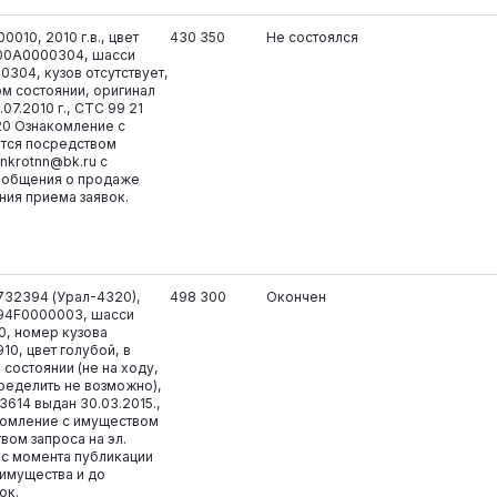
010, 2010 г.в., цвет
430 350
Не состоялся
700A0000304, шасси
304, кузов отсутствует,
м состоянии, оригинал
07.2010 г., СТС 99 21
20 Ознакомление с
тся посредством
ankrotnn@bk.ru с
ообщения о продаже
ния приема заявок.
732394 (Урал-4320),
498 300
Окончен
2894F0000003, шасси
0, номер кузова
10, цвет голубой, в
состоянии (не на ходу,
ределить не возможно),
3614 выдан 30.03.2015.,
комление с имуществом
вом запроса на эл.
u с момента публикации
имущества и до
ок.