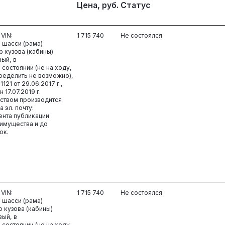
Цена, руб.
Статус
 VIN:
1 715 740
Не состоялся
шасси (рама)
 кузова (кабины)
ый, в
состоянии (не на ходу,
ределить не возможно),
121 от 29.06.2017 г.,
17.07.2019 г.
ством производится
 эл. почту:
ента публикации
имущества и до
ок.
 VIN:
1 715 740
Не состоялся
шасси (рама)
 кузова (кабины)
вый, в
состоянии (не на ходу,