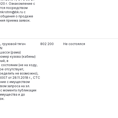
020 г. Ознакомление с
тся посредством
ankrotnn@bk.ru с
ообщения о продаже
ния приема заявок.
 грузовой тягач
802 200
Не состоялся
N:
шасси (рама)
омер кузова (кабины)
ый, в
состоянии (не на ходу,
ое отсутствует,
ределить не возможно),
007 от 28.11.2018 г., СТС
ение с имуществом
вом запроса на эл.
u с момента публикации
имущества и до
ок.